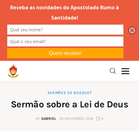
Editorial
Orações
Missa
Instruções
SERMÕES DE BOSSUET
Sermão sobre a Lei de Deus
Espiritualidade
BY
GABRIEL
26 NOVEMBRO, 2018
0
Catolicismo
Sobre