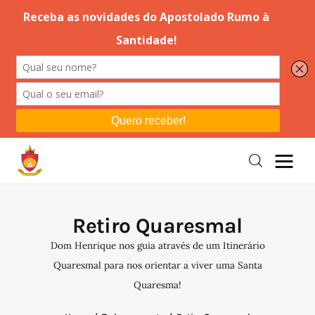
Editorial
Orações
Missa
Instruções
Retiro Quaresmal
Espiritualidade
Dom Henrique nos guia através de um Itinerário
Quaresmal para nos orientar a viver uma Santa
Catolicismo
Quaresma!
Sobre