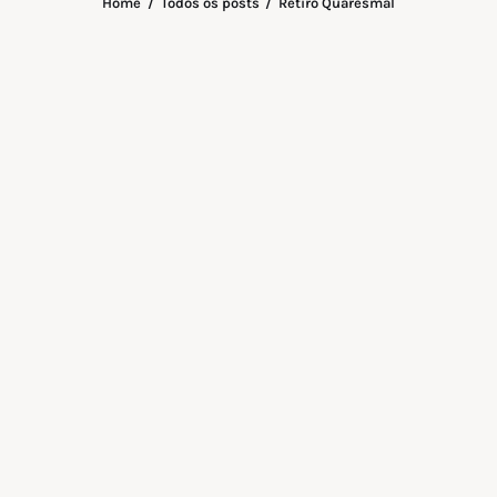
Home
Todos os posts
Retiro Quaresmal