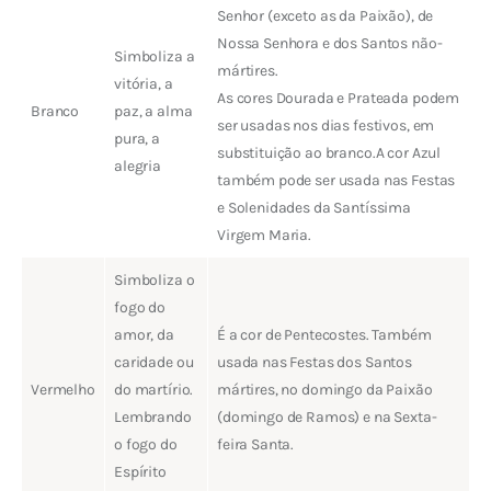
Senhor (exceto as da Paixão), de
Nossa Senhora e dos Santos não-
Simboliza a
mártires.
vitória, a
As cores Dourada e Prateada podem
Branco
paz, a alma
ser usadas nos dias festivos, em
pura, a
substituição ao branco.A cor Azul
alegria
também pode ser usada nas Festas
e Solenidades da Santíssima
Virgem Maria.
Simboliza o
fogo do
amor, da
É a cor de Pentecostes. Também
caridade ou
usada nas Festas dos Santos
Vermelho
do martírio.
mártires, no domingo da Paixão
Lembrando
(domingo de Ramos) e na Sexta-
o fogo do
feira Santa.
Espírito