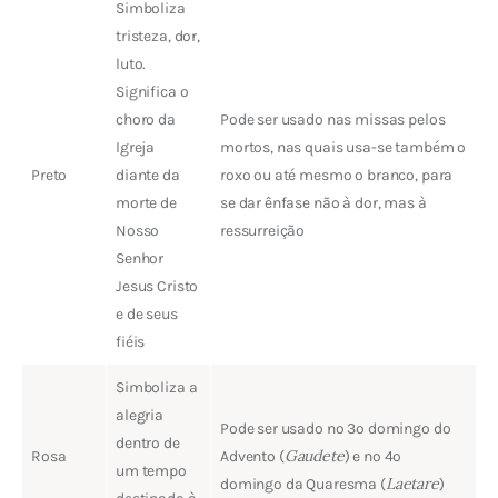
Simboliza
tristeza, dor,
luto.
Significa o
choro da
Pode ser usado nas missas pelos
Igreja
mortos, nas quais usa-se também o
Preto
diante da
roxo ou até mesmo o branco, para
morte de
se dar ênfase não à dor, mas à
Nosso
ressurreição
Senhor
Jesus Cristo
e de seus
fiéis
Simboliza a
alegria
Pode ser usado no 3º domingo do
dentro de
Gaudete
Rosa
Advento (
) e no 4º
um tempo
Laetare
domingo da Quaresma (
)