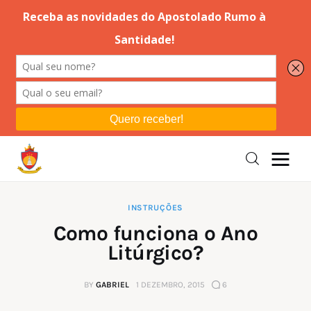
Editorial
Orações
Missa
Instruções
INSTRUÇÕES
Como funciona o Ano
Espiritualidade
Litúrgico?
Catolicismo
BY
GABRIEL
1 DEZEMBRO, 2015
6
Sobre