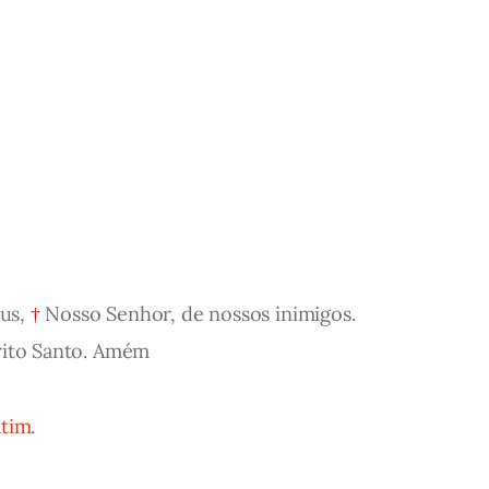
eus,
†
Nosso Senhor, de nossos inimigos.
rito Santo. Amém
atim
.