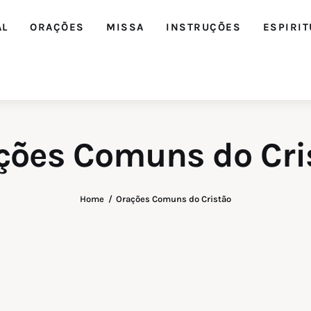
AL
ORAÇÕES
MISSA
INSTRUÇÕES
ESPIRIT
ções Comuns do Cri
Editorial
Home
Orações Comuns do Cristão
Orações
Missa
Instruções
Espiritualidade