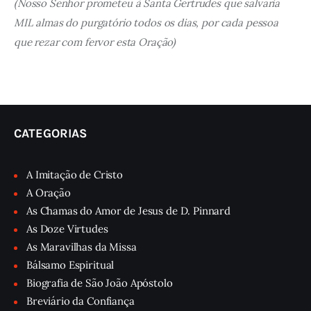
(Nosso Senhor prometeu à Santa Gertrudes que salvaria
MIL almas do purgatório todos os dias, por cada pessoa
que rezar com fervor esta Oração)
CATEGORIAS
A Imitação de Cristo
A Oração
As Chamas do Amor de Jesus de D. Pinnard
As Doze Virtudes
As Maravilhas da Missa
Bálsamo Espiritual
Biografia de São João Apóstolo
Breviário da Confiança