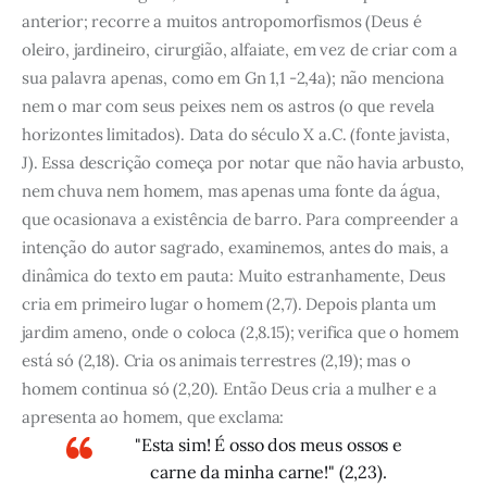
anterior; recorre a muitos antropomorfismos (Deus é
oleiro, jardineiro, cirurgião, alfaiate, em vez de criar com a
sua palavra apenas, como em Gn 1,1 -2,4a); não menciona
nem o mar com seus peixes nem os astros (o que revela
horizontes limitados). Data do século X a.C. (fonte javista,
J). Essa descrição começa por notar que não havia arbusto,
nem chuva nem homem, mas apenas uma fonte da água,
que ocasionava a existência de barro. Para compreender a
intenção do autor sagrado, examinemos, antes do mais, a
dinâmica do texto em pauta: Muito estranhamente, Deus
cria em primeiro lugar o homem (2,7). Depois planta um
jardim ameno, onde o coloca (2,8.15); verifica que o homem
está só (2,18). Cria os animais terrestres (2,19); mas o
homem continua só (2,20). Então Deus cria a mulher e a
apresenta ao homem, que exclama:
"Esta sim! É osso dos meus ossos e
carne da minha carne!" (2,23).