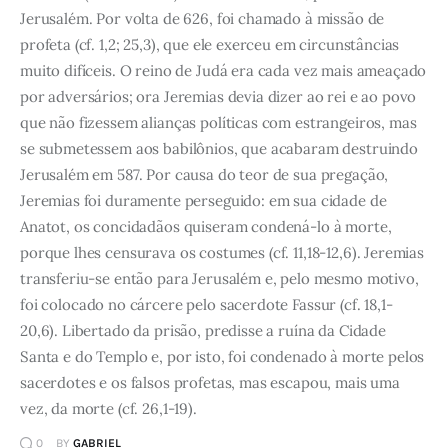
Jerusalém. Por volta de 626, foi chamado à missão de
profeta (cf. 1,2; 25,3), que ele exerceu em circunstâncias
muito difíceis. O reino de Judá era cada vez mais ameaçado
por adversários; ora Jeremias devia dizer ao rei e ao povo
que não fizessem alianças políticas com estrangeiros, mas
se submetessem aos babilônios, que acabaram destruindo
Jerusalém em 587. Por causa do teor de sua pregação,
Jeremias foi duramente perseguido: em sua cidade de
Anatot, os concidadãos quiseram condená-lo à morte,
porque lhes censurava os costumes (cf. 11,18-12,6). Jeremias
transferiu-se então para Jerusalém e, pelo mesmo motivo,
foi colocado no cárcere pelo sacerdote Fassur (cf. 18,1-
20,6). Libertado da prisão, predisse a ruína da Cidade
Santa e do Templo e, por isto, foi condenado à morte pelos
sacerdotes e os falsos profetas, mas escapou, mais uma
vez, da morte (cf. 26,1-19).
0
BY
GABRIEL