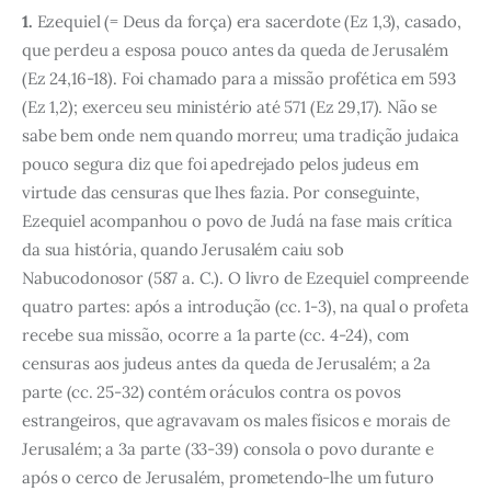
1.
Ezequiel (= Deus da força) era sacerdote (Ez 1,3), casado,
que perdeu a esposa pouco antes da queda de Jerusalém
(Ez 24,16-18). Foi chamado para a missão profética em 593
(Ez 1,2); exerceu seu ministério até 571 (Ez 29,17). Não se
sabe bem onde nem quando morreu; uma tradição judaica
pouco segura diz que foi apedrejado pelos judeus em
virtude das censuras que lhes fazia. Por conseguinte,
Ezequiel acompanhou o povo de Judá na fase mais crítica
da sua história, quando Jerusalém caiu sob
Nabucodonosor (587 a. C.). O livro de Ezequiel compreende
quatro partes: após a introdução (cc. 1-3), na qual o profeta
recebe sua missão, ocorre a 1a parte (cc. 4-24), com
censuras aos judeus antes da queda de Jerusalém; a 2a
parte (cc. 25-32) contém oráculos contra os povos
estrangeiros, que agravavam os males físicos e morais de
Jerusalém; a 3a parte (33-39) consola o povo durante e
após o cerco de Jerusalém, prometendo-lhe um futuro