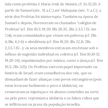
tida como profetisa é Maria irmã de Moisés; cf. Ex 15,20. A
partir de Samuel (séc. XI a.C.) até Malaquias (séc. V a.C.), a
série dos Profetas foi ininterrupta. Também na época de
Samuel e depois, floresceram os chamados "colégios de
Profetas" (cf. 1Sm 10,5; 19,20; 1Rs 20,35; 2Rs 2,3.5.7.15; Am
7,14); eram comunidades que viviam em pobreza (cf. 2Rs
4,38s; 6,1-6) e obediência (cf. 1Sm 19,20; 1Rs 22,11; 2Rs
2,3.5.7.15-..); os seus membros entravam em êxtase sob o
influxo de sugestão individual ou coletiva (cf. 1Sm 10,10-12;
19,20-24), impulsionados por música, canto e dança (cf. 1Sm
10,5; 2Rs 3,15). Os Profetas exercem papel importante na
história de Israel; eram conselheiros dos reis, que os
dissuadiam de fazer alianças com povos estrangeiros (pois
estas levavam facilmente o povo à idolatria), ou
censuravam as injustiças e os abusos cometidos na corte
ou pelo povo; reprimiam a idolatria e os falsos cultos que
se infiltravam na praxe da população israelita.