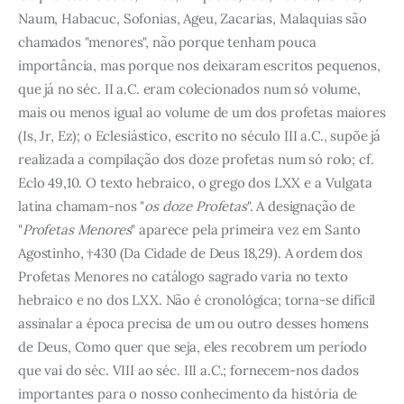
Naum, Habacuc, Sofonias, Ageu, Zacarias, Malaquias são
chamados "menores", não porque tenham pouca
importância, mas porque nos deixaram escritos pequenos,
que já no séc. II a.C. eram colecionados num só volume,
mais ou menos igual ao volume de um dos profetas maiores
(Is, Jr, Ez); o Eclesiástico, escrito no século III a.C., supõe já
realizada a compilação dos doze profetas num só rolo; cf.
Eclo 49,10. O texto hebraico, o grego dos LXX e a Vulgata
latina chamam-nos "
os doze Profetas
". A designação de
"
Profetas Menores
" aparece pela primeira vez em Santo
Agostinho, †430 (Da Cidade de Deus 18,29). A ordem dos
Profetas Menores no catálogo sagrado varia no texto
hebraico e no dos LXX. Não é cronológica; torna-se difícil
assinalar a época precisa de um ou outro desses homens
de Deus, Como quer que seja, eles recobrem um período
que vai do séc. VIII ao séc. III a.C.; fornecem-nos dados
importantes para o nosso conhecimento da história de