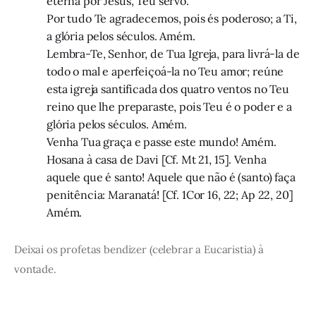
eterna por Jesus, Teu servo.
Por tudo Te agradecemos, pois és poderoso; a Ti,
a glória pelos séculos. Amém.
Lembra-Te, Senhor, de Tua Igreja, para livrá-la de
todo o mal e aperfeiçoá-la no Teu amor; reúne
esta igreja santificada dos quatro ventos no Teu
reino que lhe preparaste, pois Teu é o poder e a
glória pelos séculos. Amém.
Venha Tua graça e passe este mundo! Amém.
Hosana à casa de Davi [Cf. Mt 21, 15]. Venha
aquele que é santo! Aquele que não é (santo) faça
penitência: Maranatá! [Cf. 1Cor 16, 22; Ap 22, 20]
Amém.
Deixai os profetas bendizer (celebrar a Eucaristia) à
vontade.