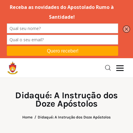
Editorial
Orações
Missa
Instruções
Didaqué: A Instrução dos
Doze Apóstolos
Espiritualidade
Catolicismo
Home
Didaqué: A Instrução dos Doze Apóstolos
Sobre