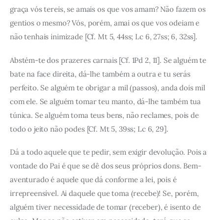
graça vós tereis, se amais os que vos amam? Não fazem os
gentios o mesmo? Vós, porém, amai os que vos odeiam e
não tenhais inimizade [Cf. Mt 5, 44ss; Lc 6, 27ss; 6, 32ss].
Abstém-te dos prazeres carnais [Cf. 1Pd 2, 11]. Se alguém te
bate na face direita, dá-lhe também a outra e tu serás
perfeito. Se alguém te obrigar a mil (passos), anda dois mil
com ele. Se alguém tomar teu manto, dá-lhe também tua
túnica. Se alguém toma teus bens, não reclames, pois de
todo o jeito não podes [Cf. Mt 5, 39ss; Lc 6, 29].
Dá a todo aquele que te pedir, sem exigir devolução. Pois a
vontade do Pai é que se dê dos seus próprios dons. Bem-
aventurado é aquele que dá conforme a lei, pois é
irrepreensível. Ai daquele que toma (recebe)! Se, porém,
alguém tiver necessidade de tomar (receber), é isento de