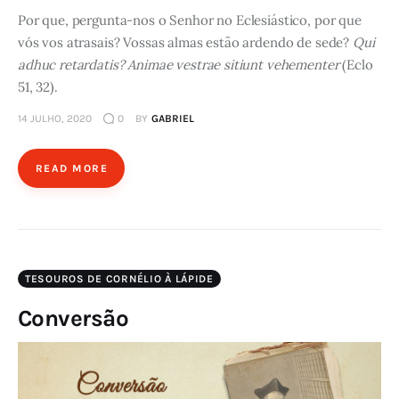
Por que, pergunta-nos o Senhor no Eclesiástico, por que
vós vos atrasais? Vossas almas estão ardendo de sede?
Qui
adhuc retardatis? Animae vestrae sitiunt vehementer
(Eclo
51, 32).
14 JULHO, 2020
0
BY
GABRIEL
READ MORE
TESOUROS DE CORNÉLIO À LÁPIDE
Conversão