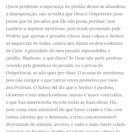
Quem perdendo a esperança do perdão divino se abandona
à desesperação, não acredita que Deus é Onipotente; pois
pensa que há pecados que Ele não possa perdoar; mas
também o supõem mentiroso, pois tendo prometido pelo
Profeta que apenas o pecador chorar suas culpas o Senhor
as esquecerá de todas, contra isto dizem os descendentes
de Caim:
A gravidade do meu pecado impossibilita o
perdão
. Blasfemo, o que dizes? Se Deus não pode perdoar,
vencido pela grandeza do pecado, tu o privas da
Onipotência; se não quer per-doar, O acusas de mentiroso,
pois não cumpre o que tantas vezes prometeu por meio
dos Profetas. O Salmo 144 diz que o Senhor é piedoso,
clemente e mui misericordioso; manso e suave com todos,
e que Sua misericórdia excede todas as Suas obras. Há,
pois, coisa mais admirável do que haver criado o Céu com
tantas estrelas que o iluminam, a terra com inumerável
diversidade de animais, árvores, e tudo o mais, haver criado
exércitos de Espíritos Angélicos? Quem ousaria afirmá-lo,