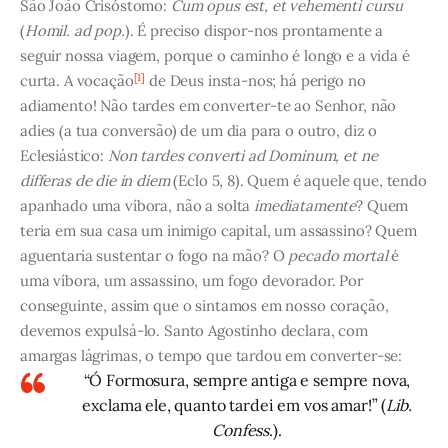
São João Crisóstomo:
Cum opus est, et vehementi cursu
(
Homil. ad pop.
). É preciso dispor-nos prontamente a
seguir nossa viagem, porque o caminho é longo e a vida é
[1]
curta. A vocação
de Deus insta-nos; há perigo no
adiamento! Não tardes em converter-te ao Senhor, não
adies (a tua conversão) de um dia para o outro, diz o
Eclesiástico:
Non tardes converti ad Dominum, et ne
differas de die in diem
(Eclo 5, 8). Quem é aquele que, tendo
apanhado uma víbora, não a solta
imediatamente
? Quem
teria em sua casa um inimigo capital, um assassino? Quem
aguentaria sustentar o fogo na mão? O
pecado mortal
é
uma víbora, um assassino, um fogo devorador. Por
conseguinte, assim que o sintamos em nosso coração,
devemos expulsá-lo. Santo Agostinho declara, com
amargas lágrimas, o tempo que tardou em converter-se:
“Ó Formosura, sempre antiga e sempre nova,
exclama ele, quanto tardei em vos amar!” (
Lib.
Confess
.).