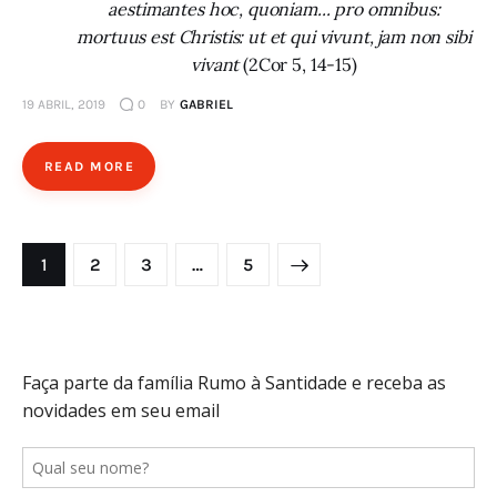
aestimantes hoc, quoniam... pro omnibus:
mortuus est Christis: ut et qui vivunt, jam non sibi
vivant
(2Cor 5, 14-15)
19 ABRIL, 2019
0
BY
GABRIEL
READ MORE
Paginação
PAGE
1
PAGE
2
PAGE
3
>
…
PAGE
5
de
posts