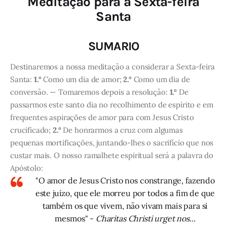
Meditação para a Sexta-feira
Santa
SUMARIO
Destinaremos a nossa meditação a considerar a Sexta-feira
Santa:
1.°
Como um dia de amor;
2.°
Como um dia de
conversão. — Tomaremos depois a resolução:
1.°
De
passarmos este santo dia no recolhimento de espírito e em
frequentes aspirações de amor para com Jesus Cristo
crucificado;
2.°
De honrarmos a cruz com algumas
pequenas mortificações, juntando-lhes o sacrifício que nos
custar mais. O nosso ramalhete espiritual será a palavra do
Apóstolo:
"O amor de Jesus Cristo nos constrange, fazendo
este juízo, que ele morreu por todos a fim de que
também os que vivem, não vivam mais para si
mesmos" -
Charitas Christi urget nos...