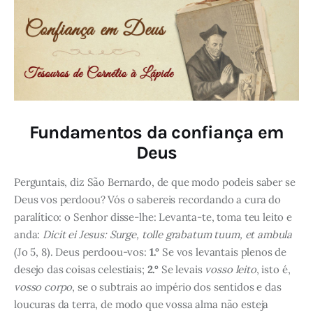
Fundamentos da confiança em
Deus
Perguntais, diz São Bernardo, de que modo podeis saber se
Deus vos perdoou? Vós o sabereis recordando a cura do
paralítico: o Senhor disse-lhe: Levanta-te, toma teu leito e
anda:
Dicit ei Jesus: Surge, tolle grabatum tuum, et ambula
(Jo 5, 8). Deus perdoou-vos:
1.°
Se vos levantais plenos de
desejo das coisas celestiais;
2.°
Se levais
vosso leito
, isto é,
vosso corpo
, se o subtrais ao império dos sentidos e das
loucuras da terra, de modo que vossa alma não esteja