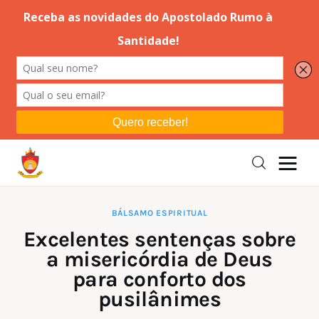
Editorial
Orações
Missa
Instruções
BÁLSAMO ESPIRITUAL
Excelentes sentenças sobre
Espiritualidade
a misericórdia de Deus
para conforto dos
Catolicismo
pusilânimes
Sobre