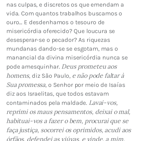
nas culpas, e discretos os que emendam a 
vida. Com quantos trabalhos buscamos o 
ouro… E desdenhamos o tesouro de 
misericórdia oferecido? Que loucura se 
desesperar-se o pecador? As riquezas 
mundanas dando-se se esgotam, mas o 
manancial da divina misericórdia nunca se 
Deus prometeu aos 
pode amesquinhar. 
homens
e não pode faltar à 
, diz São Paulo, 
Sua promessa
, o Senhor por meio de Isaías 
diz aos Israelitas, que todos estavam 
Lavai-vos, 
contaminados pela maldade. 
reprimi os maus pensamentos, deixai o mal, 
habituai-vos a fazer o bem, procurai que se 
faça justiça, socorrei os oprimidos, acudi aos 
órfãos, defendei as viúvas, e vinde, a mim, 