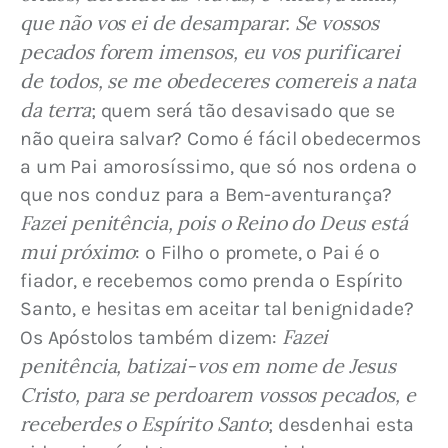
que não vos ei de desamparar. Se vossos 
pecados forem imensos, eu vos purificarei 
de todos, se me obedeceres comereis a nata 
da terra
; quem será tão desavisado que se 
não queira salvar? Como é fácil obedecermos 
a um Pai amorosíssimo, que só nos ordena o 
que nos conduz para a Bem-aventurança? 
Fazei penitência, pois o Reino do Deus está 
mui próximo
: o Filho o promete, o Pai é o 
fiador, e recebemos como prenda o Espírito 
Santo, e hesitas em aceitar tal benignidade? 
Fazei 
Os Apóstolos também dizem: 
penitência, batizai-vos em nome de Jesus 
Cristo, para se perdoarem vossos pecados, e 
receberdes o Espírito Santo
; desdenhai esta 