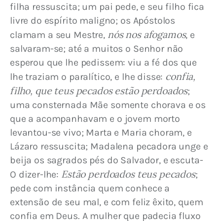
filha ressuscita; um pai pede, e seu filho fica 
livre do espírito maligno; os Apóstolos 
nós nos afogamos
clamam a seu Mestre, 
, e 
salvaram-se; até a muitos o Senhor não 
esperou que lhe pedissem: viu a fé dos que 
confia, 
lhe traziam o paralítico, e lhe disse: 
filho, que teus pecados estão perdoados
; 
uma consternada Mãe somente chorava e os 
que a acompanhavam e o jovem morto 
levantou-se vivo; Marta e Maria choram, e 
Lázaro ressuscita; Madalena pecadora unge e 
beija os sagrados pés do Salvador, e escuta-
 Estão perdoados teus pecados
O dizer-lhe:
; 
pede com instância quem conhece a 
extensão de seu mal, e com feliz êxito, quem 
confia em Deus. A mulher que padecia fluxo 