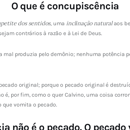
O que é concupiscência
apetite dos sentidos
inclinação natural
, uma 
 aos be
ejam contrários à razão e à Lei de Deus.
a mal produzia pelo demônio; nenhuma potência p
ecado original; porque o pecado original é destruí
 é, por fim, como o quer Calvino, uma coisa corrom
 que vomita o pecado.
ia não é o pecado. O pecado