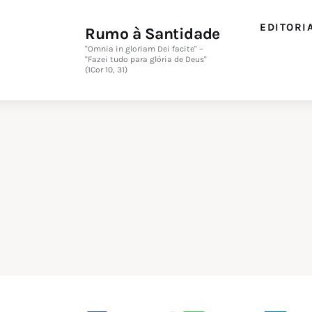
Editorial
EDITORI
Rumo à Santidade
Orações
"Omnia in gloriam Dei facite" –
"Fazei tudo para glória de Deus"
(1Cor 10, 31)
Missa
Instruções
Espiritualidade
Catolicismo
Sobre