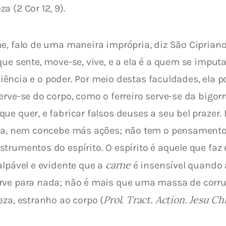
 (2 Cor 12, 9).
e, falo de uma maneira imprópria, diz São Cipriano
ue sente, move-se, vive, e a ela é a quem se imputa
a ciência e o poder. Por meio destas faculdades, ela 
rve-se do corpo, como o ferreiro serve-se da bigor
ue quer, e fabricar falsos deuses a seu bel prazer
ira, nem concebe más ações; não tem o pensamento 
trumentos do espírito. O espírito é aquele que faz 
carne
lpável e evidente que a 
 é insensível quando 
erve para nada; não é mais que uma massa de corr
Prol. Tract. Action. Jesu Ch
eza, estranho ao corpo (