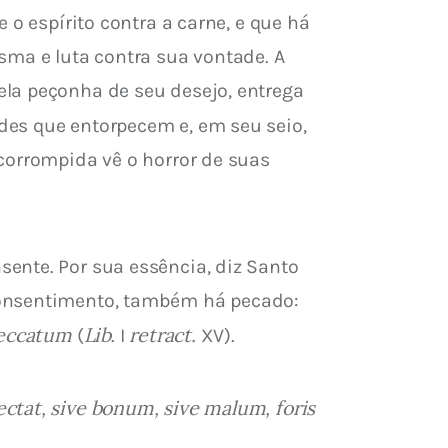
 e o espírito contra a carne, e que há 
sma e luta contra sua vontade. A 
la peçonha de seu desejo, entrega 
des que entorpecem e, em seu seio, 
corrompida vê o horror de suas 
ente. Por sua essência, diz Santo 
consentimento, também há pecado: 
peccatum
Lib
retract.
 (
. I 
 XV).
ctat, sive bonum, sive malum, foris 