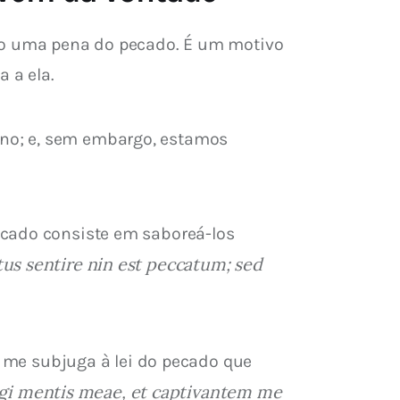
não uma pena do pecado. É um motivo 
 a ela.
no; e, sem embargo, estamos 
ecado consiste em saboreá-los 
us sentire nin est peccatum; sed 
e me subjuga à lei do pecado que 
gi mentis meae, et captivantem me 