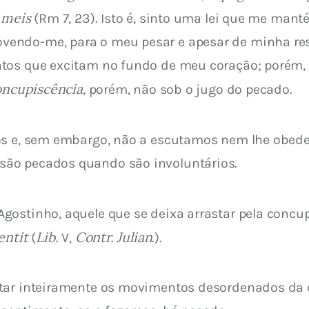
 meis
 (Rm 7, 23). Isto é, sinto uma lei que me man
ndo-me, para o meu pesar e apesar de minha resis
ntos que excitam no fundo de meu coração; porém,
oncupiscência
, porém, não sob o jugo do pecado.
nós e, sem embargo, não a escutamos nem lhe obe
ão pecados quando são involuntários.
gostinho, aquele que se deixa arrastar pela concup
entit
Lib.
Contr. Julian
 (
 V, 
.).
star inteiramente os movimentos desordenados da 