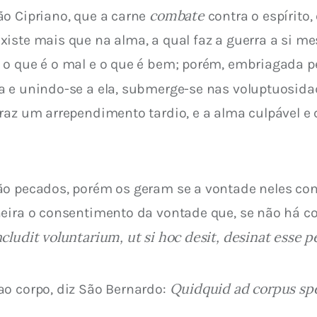
combate
o Cipriano, que a carne 
 contra o espírito,
iste mais que na alma, a qual faz a guerra a si me
 o que é o mal e o que é bem; porém, embriagada pe
a e unindo-se a ela, submerge-se nas voluptuosida
raz um arrependimento tardio, e a alma culpável e 
o pecados, porém os geram se a vontade neles cons
neira o consentimento da vontade que, se não há 
cludit voluntarium, ut si hoc desit, desinat esse 
Quidquid ad corpus spe
o corpo, diz São Bernardo: 