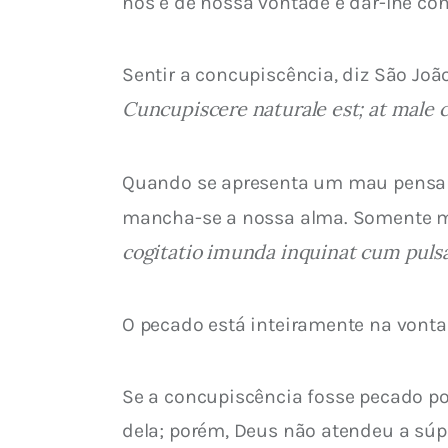
nós e de nossa vontade é dar-lhe co
Sentir a concupiscência, diz São Joã
Cuncupiscere naturale est; at male 
Quando se apresenta um mau pensame
mancha-se a nossa alma. Somente m
cogitatio imunda inquinat cum pulsa
O pecado está inteiramente na vonta
Se a concupiscência fosse pecado po
dela; porém, Deus não atendeu a súpl