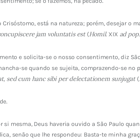
nsentimento; se o fazemos, há pecado.
o Crisóstomo, está na natureza; porém, desejar o m
concupiscere jam voluntatis est
Homil
ad pop
 (
. XIX 
nto e solicita-se o nosso consentimento, diz Sã
ancha-se quando se sujeita, comprazendo-se no 
t, sed cum hanc sibi per delectationem sunjugat
 (
de.
r si mesma, Deus haveria ouvido a São Paulo quand
ica, senão que lhe respondeu: Basta-te minha graç