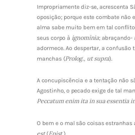
Impropriamente diz-se, acrescenta Sã
oposição; porque este combate não ex
alma sabe muito bem em tal conflito
ignomínia
seus corpo à 
; abraçando- 
adormece. Ao despertar, a confusão t
Prolog., ut supra
manchas (
).
A concupiscência e a tentação não sã
Agostinho, o pecado exige de tal ma
Peccatum enim ita in sua essentia in
O bem e o mal são coisas estranhas a
est
Epist
 (
.).