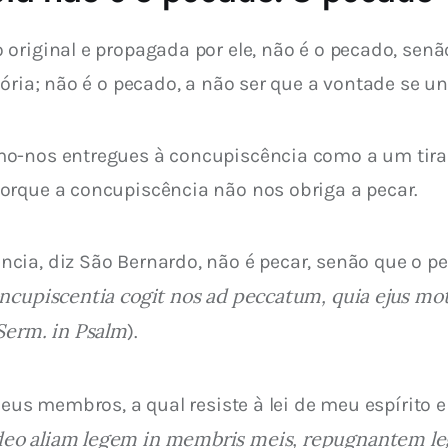
 original e propagada por ele, não é o pecado, se
ória; não é o pecado, a não ser que a vontade se una
mo-nos entregues à concupiscência como a um tira
orque a concupiscência não nos obriga a pecar.
cia, diz São Bernardo, não é pecar, senão que o p
cupiscentia cogit nos ad peccatum, quia ejus mot
Serm. in Psalm
).
meus membros, a qual resiste à lei de meu espírito 
deo aliam legem in membris meis, repugnantem le