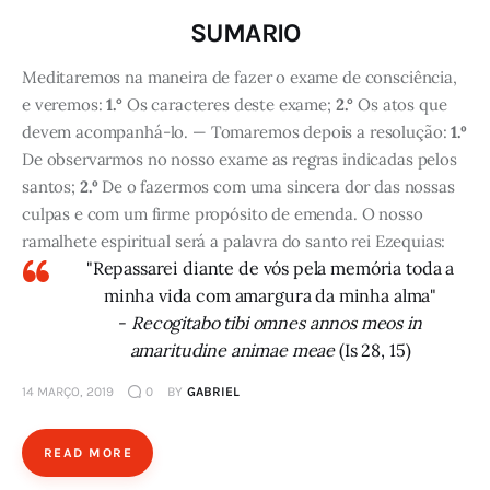
SUMARIO
Meditaremos na maneira de fazer o exame de consciência,
e veremos:
1.°
Os caracteres deste exame;
2.°
Os atos que
devem acompanhá-lo. — Tomaremos depois a resolução:
1.º
De observarmos no nosso exame as regras indicadas pelos
santos;
2.º
De o fazermos com uma sincera dor das nossas
culpas e com um firme propósito de emenda. O nosso
ramalhete espiritual será a palavra do santo rei Ezequias:
"Repassarei diante de vós pela memória toda a
minha vida com amargura da minha alma"
-
Recogitabo tibi omnes annos meos in
amaritudine animae meae
(Is 28, 15)
14 MARÇO, 2019
0
BY
GABRIEL
READ MORE