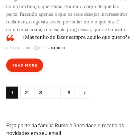
como um braço, que teima ignorar o corpo de que faz
parte. Fazendo apenas o que os seus desejos interesseiros
reclamam, o egoísta acaba por odiar tudo o que faz. É
como uma criança da escola progressiva, que se lamenta:
«Mas tenho de fazer sempre aquilo que quero?»
6 JUNHO, 2018
0
BY
GABRIEL
READ MORE
Paginação
PAGE
1
PAGE
2
PAGE
3
>
…
PAGE
6
de
posts