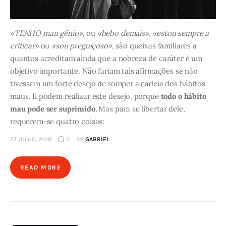
«TENHO mau gênio»
, ou
«bebo demais»
,
«estou sempre a
criticar»
ou
«sou preguiçoso»
, são queixas familiares a
quantos acreditam ainda que a nobreza de caráter é um
objetivo importante. Não fariam tais afirmações se não
tivessem um forte desejo de romper a cadeia dos hábitos
maus. E podem realizar este desejo, porque
todo o hábito
mau pode ser suprimido.
Mas para se libertar dele,
requerem-se quatro coisas:
27 JULHO, 2018
0
BY
GABRIEL
READ MORE