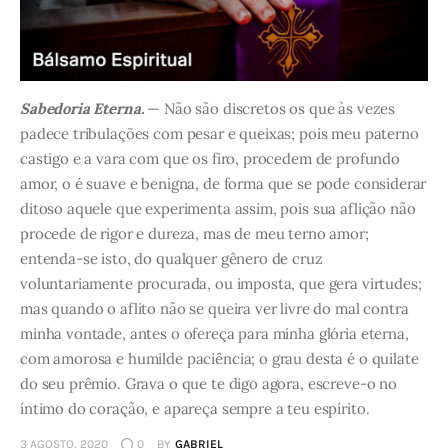
Sabedoria Eterna.
— Não são discretos os que às vezes
padece tribulações com pesar e queixas; pois meu paterno
castigo e a vara com que os firo, procedem de profundo
amor, o é suave e benigna, de forma que se pode considerar
ditoso aquele que experimenta assim, pois sua aflição não
procede de rigor e dureza, mas de meu terno amor;
entenda-se isto, do qualquer gênero de cruz
voluntariamente procurada, ou imposta, que gera virtudes;
mas quando o aflito não se queira ver livre do mal contra
minha vontade, antes o ofereça para minha glória eterna,
com amorosa e humilde paciência; o grau desta é o quilate
do seu prêmio. Grava o que te digo agora, escreve-o no
íntimo do coração, e apareça sempre a teu espírito.
3 AGOSTO, 2020
0
BY
GABRIEL