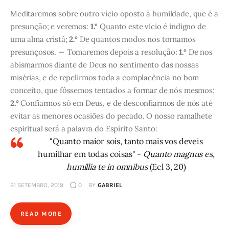
Meditaremos sobre outro vício oposto à humildade, que é a
presunção; e veremos:
1.°
Quanto este vício é indigno de
uma alma cristã;
2.°
De quantos modos nos tornamos
presunçosos. — Tomaremos depois a resolução:
1.°
De nos
abismarmos diante de Deus no sentimento das nossas
misérias, e de repelirmos toda a complacência no bom
conceito, que fôssemos tentados a formar de nós mesmos;
2.°
Confiarmos só em Deus, e de desconfiarmos de nós até
evitar as menores ocasiões do pecado. O nosso ramalhete
espiritual será a palavra do Espírito Santo:
"Quanto maior sois, tanto mais vos deveis
humilhar em todas coisas" -
Quanto magnus es,
humillia te in omnibus
(Ecl 3, 20)
21 SETEMBRO, 2019
0
BY
GABRIEL
READ MORE