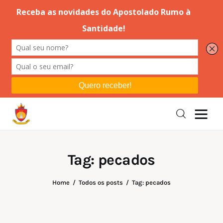
Editorial
Orações
Missa
Instruções
Tag: pecados
Espiritualidade
Home
Todos os posts
Tag: pecados
Catolicismo
Sobre