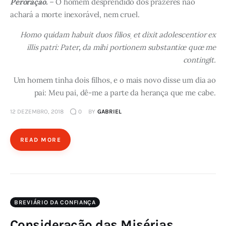
Peroração.
–
O homem desprendido dos prazeres não
achará a morte inexorável, nem cruel.
Homo quidam habuit duos filios
et dixit adolescentior ex
,
illis patri: Pater
,
da mihi portionem substantiœ quœ me
contingit.
Um homem tinha dois filhos, e o mais novo disse um dia ao
pai: Meu pai, dê-me a parte da herança que me cabe.
12 DEZEMBRO, 2018
0
BY
GABRIEL
READ MORE
BREVIÁRIO DA CONFIANÇA
Consideração das Misérias