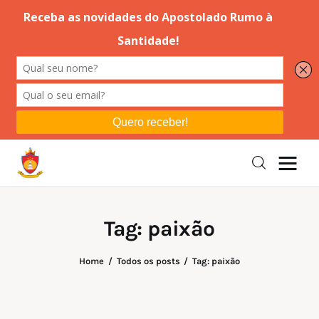
Editorial
Orações
Missa
Instruções
Tag: paixão
Espiritualidade
Home
Todos os posts
Tag: paixão
Catolicismo
Sobre