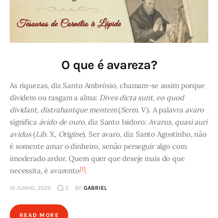
O que é avareza?
As riquezas, diz Santo Ambrósio, chamam-se assim porque
dividem ou rasgam a alma:
Dives dicta sunt, eo quod
dividant, distrahantque mentem
(
Serm
. V). A palavra
avaro
significa
ávido de ouro
, diz Santo Isidoro:
Avarus, quasi auri
avidus
(
Lib
. X,
Origine
). Ser avaro, diz Santo Agostinho, não
é somente amar o dinheiro, senão perseguir algo com
imoderado ardor. Quem quer que deseje mais do que
[1]
necessita, é avarento
.
10 JUNHO, 2020
2
BY
GABRIEL
READ MORE