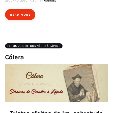
29 JUNHO, 2020
0
BY
GABRIEL
READ MORE
TESOUROS DE CORNÉLIO À LÁPIDE
Cólera