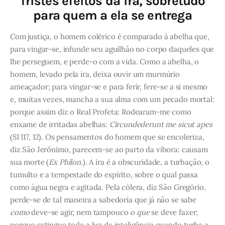
Tristes efeitos da ira, sobretudo
para quem a ela se entrega
Com justiça, o homem colérico é comparado à abelha que,
para vingar-se, infunde seu aguilhão no corpo daqueles que
lhe perseguem, e perde-o com a vida. Como a abelha, o
homem, levado pela ira, deixa ouvir um murmúrio
ameaçador; para vingar-se e para ferir, fere-se a si mesmo
e, muitas vezes, mancha a sua alma com um pecado mortal:
porque assim diz o Real Profeta: Rodearam-me como
enxame de irritadas abelhas:
Circundederunt me sicut apes
(Sl 117, 12). Os pensamentos do homem que se encoleriza,
diz São Jerônimo, parecem-se ao parto da víbora: causam
sua morte (
Ex Philon
.). A ira é a obscuridade, a turbação, o
tumulto e a tempestade do espírito, sobre o qual passa
como água negra e agitada. Pela cólera, diz São Gregório,
perde-se de tal maneira a sabedoria que já não se sabe
como
deve-se agir, nem tampouco
o que
se deve fazer;
porque extingue toda a luz da inteligência quando turba a