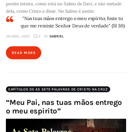
porém inteira, como está no Salmo de Davi, e não metade
dela, como Cristo a disse. No Salmo é assim:
"Nas tuas mãos entrego o meu espírito; foste tu
que me remiste Senhor Deus de verdade" (Sl 30)
28 ABRIL, 2020
0
BY
GABRIEL
READ MORE
CAPÍTULOS DE AS SETE PALAVRAS DE CRISTO NA CRUZ
“Meu Pai, nas tuas mãos entrego
o meu espirito”