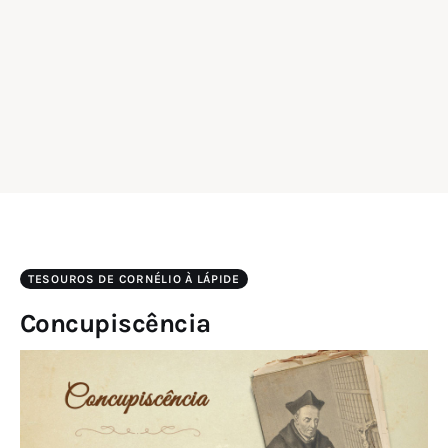
TESOUROS DE CORNÉLIO À LÁPIDE
Concupiscência