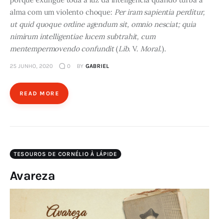
alma com um violento choque:
Per iram sapientia perditur,
ut quid quoque ordine agendum sit, omnio nesciat; quia
nimirum intelligentiae lucem subtrahit, cum
mentempermovendo confundit
(
Lib
. V.
Moral
.).
25 JUNHO, 2020
0
BY
GABRIEL
READ MORE
TESOUROS DE CORNÉLIO À LÁPIDE
Avareza