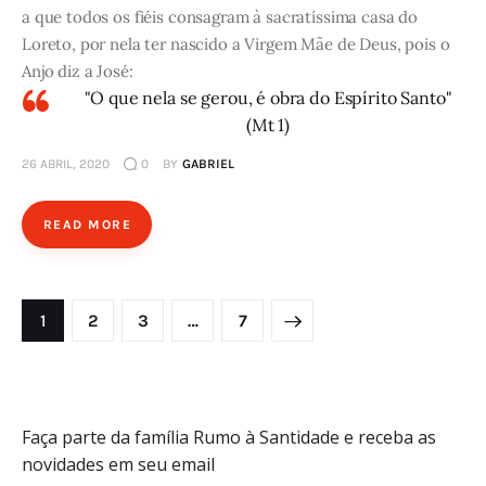
a que todos os fiéis consagram à sacratíssima casa do
Loreto, por nela ter nascido a Virgem Mãe de Deus, pois o
Anjo diz a José:
"O que nela se gerou, é obra do Espírito Santo"
(Mt 1)
26 ABRIL, 2020
0
BY
GABRIEL
READ MORE
Paginação
PAGE
1
PAGE
2
PAGE
3
>
…
PAGE
7
de
posts