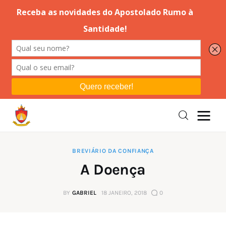
Editorial
Orações
Missa
Instruções
BREVIÁRIO DA CONFIANÇA
A Doença
Espiritualidade
BY
GABRIEL
18 JANEIRO, 2018
0
Catolicismo
Sobre