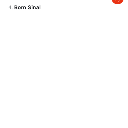
Bom Sinal
Acaso
Ascânio Brandão
Breviário Da Confiança
Destino
Divina Providência
LEAVE A COMMENT