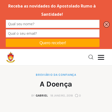
Editorial
Orações
Missa
Instruções
BREVIÁRIO DA CONFIANÇA
A Doença
Espiritualidade
BY
GABRIEL
18 JANEIRO, 2018
0
Catolicismo
Sobre