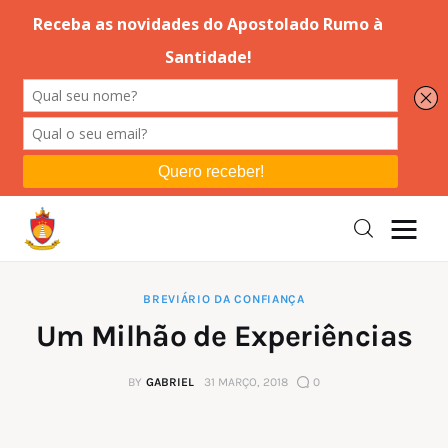
Editorial
Orações
Missa
Instruções
BREVIÁRIO DA CONFIANÇA
Um Milhão de Experiências
Espiritualidade
BY
GABRIEL
31 MARÇO, 2018
0
Catolicismo
Sobre