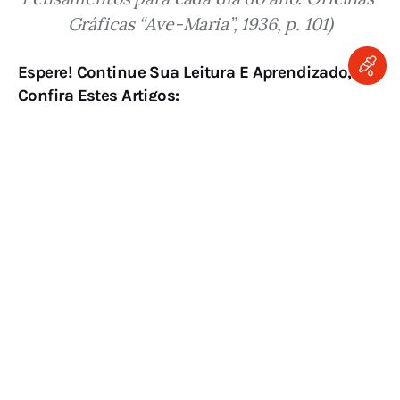
Gráficas “Ave-Maria”, 1936, p. 101)
Espere! Continue Sua Leitura E Aprendizado,
Confira Estes Artigos:
Vantagens de Minhas Misérias
Olhai para Minhas Mãos e Pés
Tribulações e Misérias
O Céu e as Misérias desta Vida
Ascânio Brandão
Breviário Da Confiança
Confiança
Misericórdia