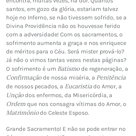
encontra, muitas vezes, na dor. Quantos 
santos, em gozo da glória, estariam talvez 
hoje no Inferno, se não tivessem sofrido, se a 
Divina Providência não os houvesse ferido 
com a adversidade! 
Com os sacramentos, o 
sofrimento aumenta a graça e nos enriquece 
de méritos para o Céu. Será mister prová-lo? 
Já não o vimos tantas vezes nestas páginas? 
Batismo
O sofrimento é um 
 de regeneração, a 
Confirmação
Penitência
 de nossa miséria, a 
Eucaristia
de nossos pecados, a 
 do Amor, a 
Unção
 dos enfermos, da Misericórdia, a 
Ordem
 que nos consagra vítimas do Amor, o 
Matrimônio
 do Celeste Esposo.
Grande Sacramento! E não se pode entrar no 