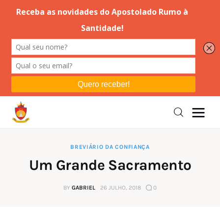
Editorial
Orações
Missa
Instruções
BREVIÁRIO DA CONFIANÇA
Um Grande Sacramento
Espiritualidade
BY
GABRIEL
26 JULHO, 2018
0
Catolicismo
Sobre