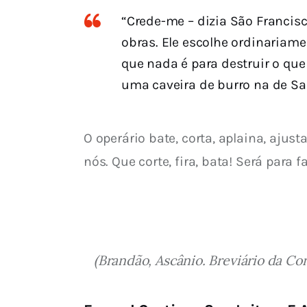
“Crede-me – dizia São Francis
obras. Ele escolhe ordinariame
que nada é para destruir o qu
uma caveira de burro na de S
O operário bate, corta, aplaina, ajus
nós. Que corte, fira, bata! Será para
(Brandão, Ascânio. Breviário da Co