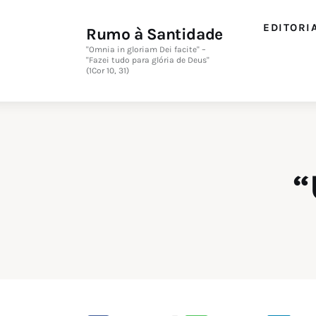
Editorial
EDITORI
Rumo à Santidade
Orações
"Omnia in gloriam Dei facite" –
"Fazei tudo para glória de Deus"
(1Cor 10, 31)
Missa
Instruções
Espiritualidade
“
Catolicismo
Sobre