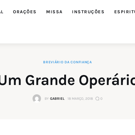
AL
ORAÇÕES
MISSA
INSTRUÇÕES
ESPIRIT
BREVIÁRIO DA CONFIANÇA
Um Grande Operári
BY
GABRIEL
18 MARÇO, 2018
0