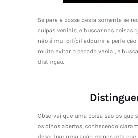
Se para a posse desta somente se req
culpas veniais, e buscar nas coisas
não é mui difícil adquirir a perfeiçã
muito evitar o pecado venial, e busc
distinção.
Distingue
Observai que uma coisa são os que s
os olhos abertos, conhecendo claram
desculpar uma ação menos reta que f