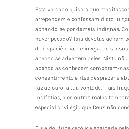
Esta verdade quisera que meditassem
arrependem e confessam disto julga
achando-se por demais indignas. Co
haver pecado? Tais devotas acham p
de impaciência, de inveja, de sensua
apenas se advertem deles. Nisto não
apenas as conhecem combatem-nas. Pe
consentimento antes desprazer e abo
faz ao ouro, a tua vontade. “Tais fr
moléstias, e os outros males tempora
especial privilégio que Deus não con
Eis a doutrina católica ensinada pelo