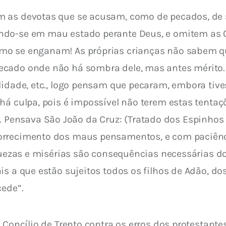
 as devotas que se acusam, como de pecados, de su
ndo-se em mau estado perante Deus, e omitem as 
mo se enganam! As próprias crianças não sabem q
ecado onde não há sombra dele, mas antes mérito
lidade, etc., logo pensam que pecaram, embora tive
 há culpa, pois é impossível não terem estas tenta
nsava São João da Cruz: (Tratado dos Espinhos coll
rrecimento dos maus pensamentos, e com paciência
aquezas e misérias são consequências necessárias d
is a que estão sujeitos todos os filhos de Adão, d
cede”.
 Concílio de Trento contra os erros dos protestante