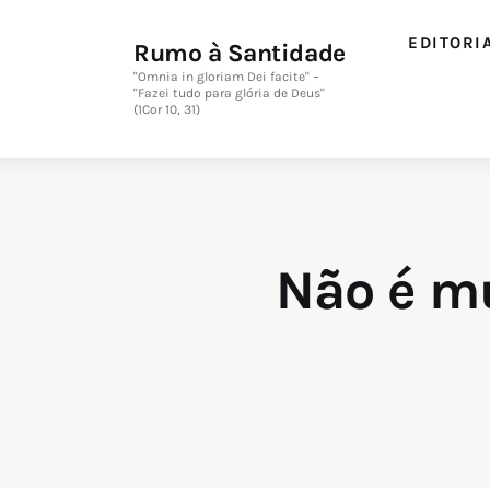
Editorial
EDITORI
Rumo à Santidade
Orações
"Omnia in gloriam Dei facite" –
"Fazei tudo para glória de Deus"
(1Cor 10, 31)
Missa
Instruções
Espiritualidade
Não é mu
Catolicismo
Sobre