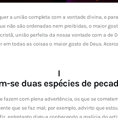
uer a união completa com a vontade divina, e para h
 que não são ordenadas nem proibidas, o maior gost
o cristã, união perfeita da nossa vontade com a de
ar em todas as coisas o maior gosto de Deus. Acerc
I
m-se duas espécies de pecad
e fazem com plena advertência, os que se cometem
ente que se faz mal; por exemplo, advirto que esto
iz, entretanto digo-a conhecendo a malícia do arti