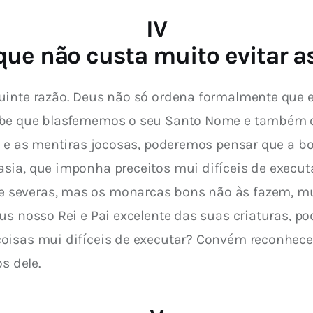
IV
ue não custa muito evitar as
uinte razão. Deus não só ordena formalmente que 
oíbe que blasfememos o seu Santo Nome e também
, e as mentiras jocosas, poderemos pensar que a bo
ia, que imponha preceitos mui difíceis de executa
severas, mas os monarcas bons não às fazem, mu
us nosso Rei e Pai excelente das suas criaturas, p
isas mui difíceis de executar? Convém reconhecer q
s dele.