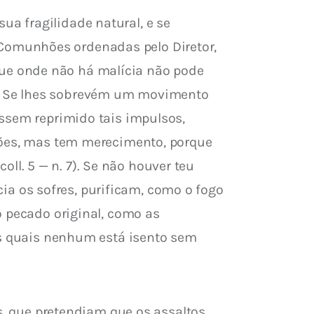
a fragilidade natural, e se 
Comunhões ordenadas pelo Diretor, 
ue onde não há malícia não pode 
. Se lhes sobrevém um movimento 
ssem reprimido tais impulsos, 
ções, mas tem merecimento, porque 
. 5 — n. 7). Se não houver teu 
 os sofres, purificam, como o fogo 
o pecado original, como as 
os quais nenhum está isento sem 
s, que pretendiam que os assaltos 