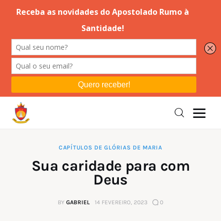
Editorial
Orações
Missa
Instruções
CAPÍTULOS DE GLÓRIAS DE MARIA
Sua caridade para com
Espiritualidade
Deus
Catolicismo
BY
GABRIEL
14 FEVEREIRO, 2023
0
Sobre