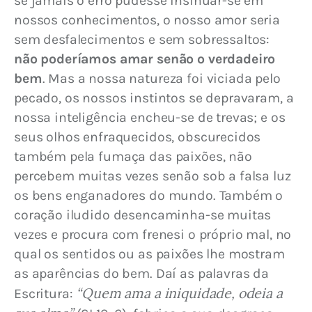
se jamais o erro pudesse insinuar-se em 
nossos conhecimentos, o nosso amor seria 
sem desfalecimentos e sem sobressaltos: 
não poderíamos amar senão o verdadeiro 
bem
. Mas a nossa natureza foi viciada pelo 
pecado, os nossos instintos se depravaram, a 
nossa inteligência encheu-se de trevas; e os 
seus olhos enfraquecidos, obscurecidos 
também pela fumaça das paixões, não 
percebem muitas vezes senão sob a falsa luz 
os bens enganadores do mundo. Também o 
coração iludido desencaminha-se muitas 
vezes e procura com frenesi o próprio mal, no 
qual os sentidos ou as paixões lhe mostram 
as aparências do bem. Daí as palavras da 
“Quem ama a iniquidade, odeia a 
Escritura: 