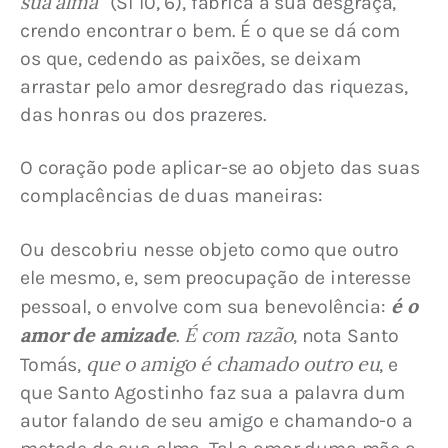
sua alma”
 (SI 10, 6), fabrica a sua desgraça, 
crendo encontrar o bem. É o que se dá com 
os que, cedendo as paixões, se deixam 
arrastar pelo amor desregrado das riquezas, 
das honras ou dos prazeres.
O coração pode aplicar-se ao objeto das suas 
complacências de duas maneiras:
Ou descobriu nesse objeto como que outro 
ele mesmo, e, sem preocupação de interesse 
é o 
pessoal, o envolve com sua benevolência: 
amor de amizade
É com razão
. 
, nota Santo 
que o amigo é chamado outro eu
Tomás, 
, e 
que Santo Agostinho faz sua a palavra dum 
autor falando de seu amigo e chamando-o a 