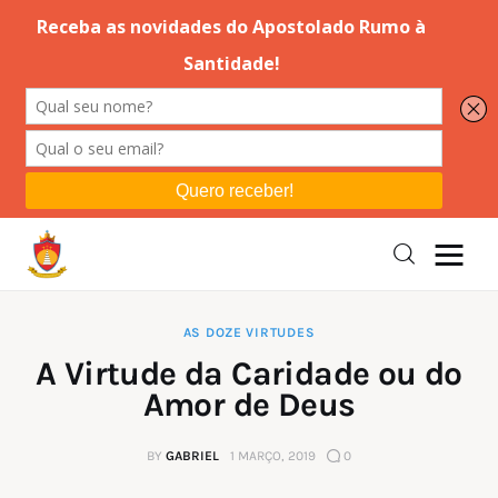
Editorial
Orações
Missa
Instruções
AS DOZE VIRTUDES
A Virtude da Caridade ou do
Espiritualidade
Amor de Deus
Catolicismo
BY
GABRIEL
1 MARÇO, 2019
0
Sobre