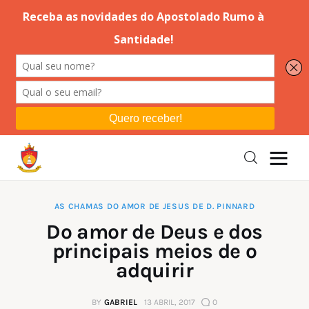
Editorial
Orações
Missa
Instruções
AS CHAMAS DO AMOR DE JESUS DE D. PINNARD
Do amor de Deus e dos
Espiritualidade
principais meios de o
adquirir
Catolicismo
BY
GABRIEL
13 ABRIL, 2017
0
Sobre