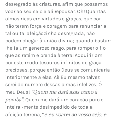
desregrado ás criaturas, afim que possamos 
voar ao seu seio e ali repousar. Oh! Quantas 
almas ricas em virtudes e graças, que por 
não terem força e coragem para renunciar a 
tal ou tal afeiçãozinha desregrada, não 
podem chegar à união divina; quando bastar-
lhe-ia um generoso rasgo, para romper o fio 
que as retém e prende à terra! Adquiririam 
por este modo tesouros infinitos de graça 
preciosas, porque então Deus se comunicaria 
interiormente a elas. Ai! Eu mesmo talvez 
serei do numero dessas almas infelizes. Ó 
“Quem me dará asas como à 
meu Deus! 
pomba”
. Quem me dará um coração puro e 
inteira¬mente desimpedido de toda a 
e eu voarei ao vosso sejo, e 
afeição terrena, “