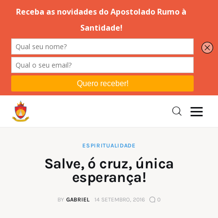
Editorial
Orações
Missa
Instruções
ESPIRITUALIDADE
Salve, ó cruz, única
Espiritualidade
esperança!
Catolicismo
BY
GABRIEL
14 SETEMBRO, 2016
0
Sobre