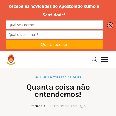
Editorial
Orações
Missa
Instruções
NA LINDA NATUREZA DE DEUS
Quanta coisa não
Espiritualidade
entendemos!
Catolicismo
BY
GABRIEL
23 FEVEREIRO, 2021
0
Sobre