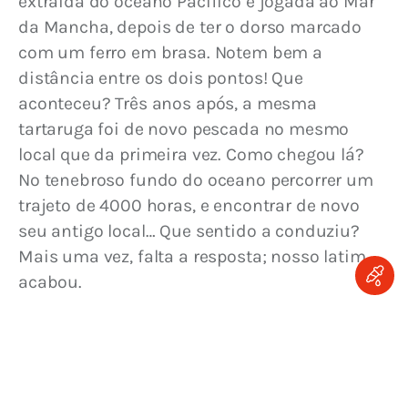
extraída do oceano Pacífico e jogada ao Mar 
da Mancha, depois de ter o dorso marcado 
com um ferro em brasa. Notem bem a 
distância entre os dois pontos! Que 
aconteceu? Três anos após, a mesma 
tartaruga foi de novo pescada no mesmo 
local que da primeira vez. Como chegou lá? 
No tenebroso fundo do oceano percorrer um 
trajeto de 4000 horas, e encontrar de novo 
seu antigo local… Que sentido a conduziu? 
Mais uma vez, falta a resposta; nosso latim 
acabou.
Não é apenas a experiência diária que nos 
prova a possibilidade de mais sentidos do 
que possuímos, mas a teoria no-lo faz ver 
também. Temos conhecimento da existência 