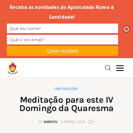
Editorial
Orações
Missa
Instruções
INSTRUÇÕES
Meditação para este IV
Espiritualidade
Domingo da Quaresma
Catolicismo
BY
GABRIEL
11 MARÇO, 2018
0
Sobre