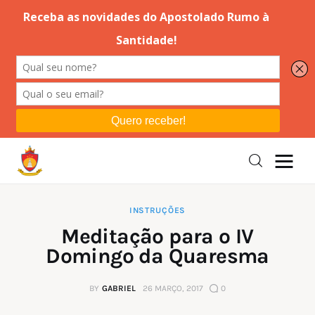
Editorial
Orações
Missa
Instruções
INSTRUÇÕES
Meditação para o IV
Espiritualidade
Domingo da Quaresma
Catolicismo
BY
GABRIEL
26 MARÇO, 2017
0
Sobre