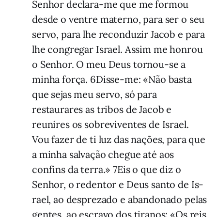
Senhor declara-me que me formou
desde o ventre ma­­terno, para ser o seu
servo, para lhe reconduzir Jacob e para
lhe congregar Israel. Assim me honrou
o Senhor. O meu Deus tornou-se a
minha força. 6Disse-me: «Não basta
que sejas meu servo, só para
restaurares as tribos de Jacob e
reunires os sobreviventes de Israel.
Vou fazer de ti luz das nações, para que
a minha salvação che­gue até aos
confins da terra.» 7Eis o que diz o
Senhor, o redentor e Deus santo de Is­
rael, ao desprezado e abandonado pe­las
gentes, ao escravo dos tiranos: «Os reis