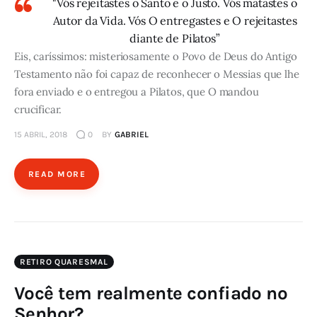
"Vós rejeitastes o Santo e o Justo. Vós matastes o
Autor da Vida. Vós O entregastes e O rejeitastes
diante de Pilatos”
Eis, caríssimos: misteriosamente o Povo de Deus do Antigo
Testamento não foi capaz de reconhecer o Messias que lhe
fora enviado e o entregou a Pilatos, que O mandou
crucificar.
15 ABRIL, 2018
0
BY
GABRIEL
READ MORE
RETIRO QUARESMAL
Você tem realmente confiado no
Senhor?