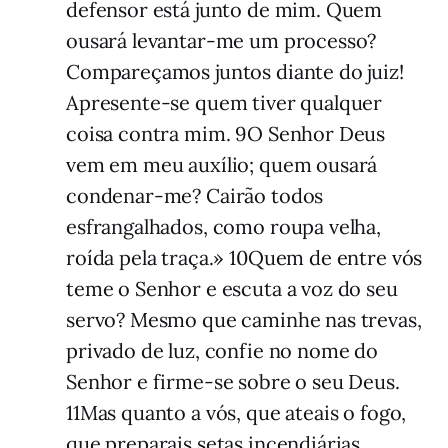
defensor está junto de mim. Quem
ousará levantar-me um pro­­­­­cesso?
Compareçamos juntos diante do juiz!
Apresente-se quem tiver qualquer
coisa contra mim. 9O Senhor Deus
vem em meu au­xílio; quem ousará
condenar-me? Cairão todos
esfrangalhados, como roupa velha,
roída pela traça.» 10Quem de entre vós
teme o Se­nhor e escuta a voz do seu
servo? Mesmo que caminhe nas trevas,
privado de luz, confie no nome do
Senhor e firme-se sobre o seu Deus.
11Mas quanto a vós, que ateais o fogo,
que preparais setas incendiárias,