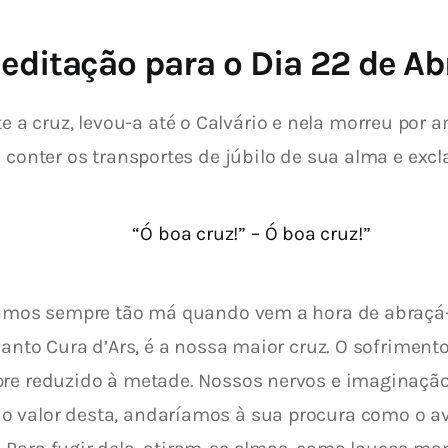
editação para o Dia 22 de Abr
 cruz, levou-a até o Calvário e nela morreu por a
e conter os transportes de júbilo de sua alma e exc
“Ó boa cruz!” – Ó boa cruz!”
chamos sempre tão má quando vem a hora de abraçá
santo Cura d’Ars, é a nossa maior cruz.
 O sofriment
pre reduzido à metade. Nossos nervos e imaginaçã
 valor desta, andaríamos à sua procura como o av