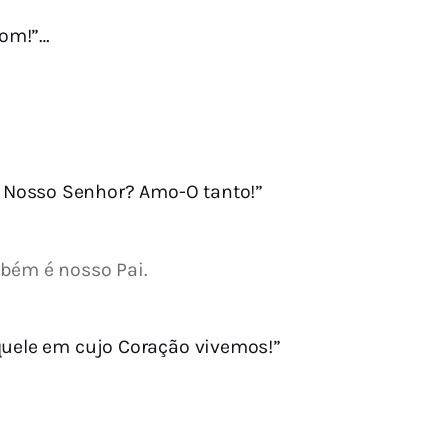
bom!”…
e Nosso Senhor? Amo-O tanto!”
mbém é nosso Pai.
quele em cujo Coração vivemos!”