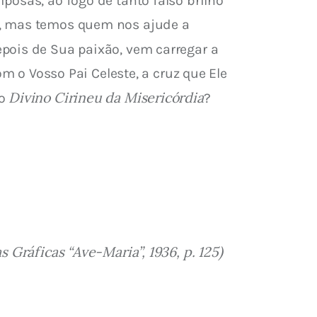
posas, ao fogo de tanto falso brilho 
a, mas temos quem nos ajude a 
epois de Sua paixão, vem carregar a 
m o Vosso Pai Celeste, a cruz que Ele 
Divino Cirineu da Misericórdia
o 
?
 Gráficas “Ave-Maria”, 1936, p. 125)