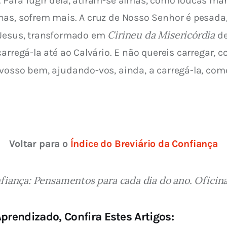
Para fugir dela, atiram-se almas, como loucas mari
has, sofrem mais. A cruz de Nosso Senhor é pesad
Cirineu da Misericórdia
 Jesus, transformado em 
 d
arregá-la até ao Calvário. E não quereis carregar, co
vosso bem, ajudando-vos, ainda, a carregá-la, com
Voltar para o 
Índice do Breviário da Confiança
fiança: Pensamentos para cada dia do ano. Oficinas
prendizado, Confira Estes Artigos: