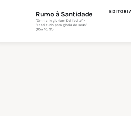
Editorial
EDITORI
Rumo à Santidade
Orações
"Omnia in gloriam Dei facite" –
"Fazei tudo para glória de Deus"
(1Cor 10, 31)
Missa
Instruções
Espiritualidade
Catolicismo
Sobre