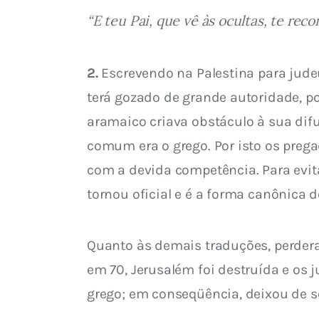
“E teu Pai, que vê às ocultas, te re
2.
 Escrevendo na Palestina para judeu
terá gozado de grande autoridade, po
aramaico criava obstáculo à sua difus
comum era o grego. Por isto os prega
com a devida competência. Para evita
tornou oficial e é a forma canônica d
Quanto às demais traduções, perder
em 70, Jerusalém foi destruída e os 
grego; em conseqüência, deixou de se