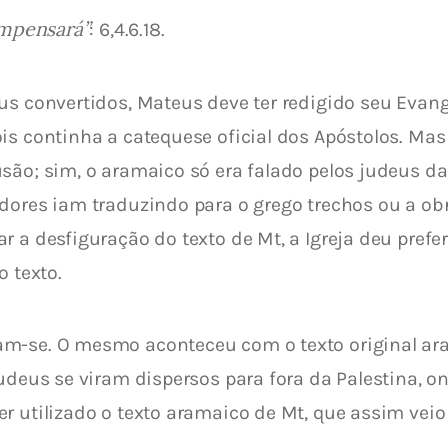
compensará”
: 6,4.6.18.
s convertidos, Mateus deve ter redigido seu Evangel
is continha a catequese oficial dos Apóstolos. Mas 
ão; sim, o aramaico só era falado pelos judeus da P
dores iam traduzindo para o grego trechos ou a obr
r a desfiguração do texto de Mt, a Igreja deu prefe
o texto.
am-se. O mesmo aconteceu com o texto original ar
judeus se viram dispersos para fora da Palestina, o
r utilizado o texto aramaico de Mt, que assim veio