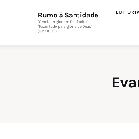
Editorial
EDITORI
Rumo à Santidade
Orações
"Omnia in gloriam Dei facite" –
"Fazei tudo para glória de Deus"
(1Cor 10, 31)
Missa
Instruções
Espiritualidade
Eva
Catolicismo
Sobre