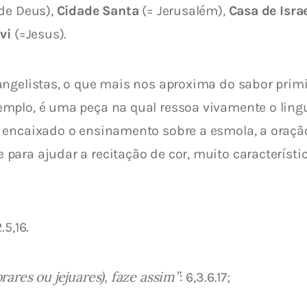
de Deus), 
Cidade Santa
 (= Jerusalém), 
Casa de Isra
vi
 (=Jesus).
ngelistas, o que mais nos aproxima do sabor primi
mplo, é uma peça na qual ressoa vivamente o lingu
encaixado o ensinamento sobre a esmola, a oração e
ara ajudar a recitação de cor, muito característic
2.5,16.
ares ou jejuares), faze assim”
: 6,3.6.17;