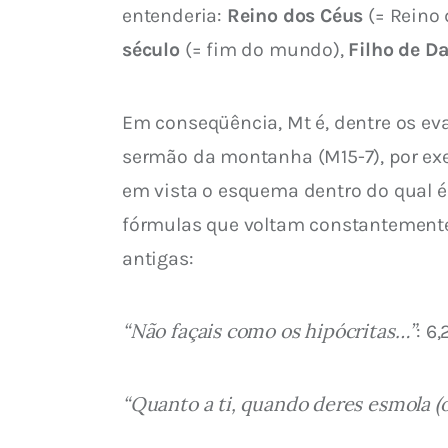
entenderia: 
Reino dos Céus
 (= Reino 
século
 (= fim do mundo), 
Filho de Da
Em conseqüência, Mt é, dentre os eva
sermão da montanha (M15-7), por exe
em vista o esquema dentro do qual é 
fórmulas que voltam constantemente p
antigas:
“Não façais como os hipócritas…”
: 6,
“Quanto a ti, quando deres esmola (or