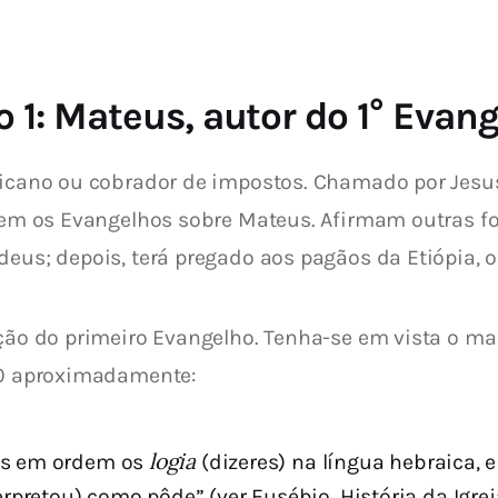
o 1: Mateus, autor do 1° Evan
icano ou cobrador de impostos. Chamado por Jesus, 
izem os Evangelhos sobre Mateus. Afirmam outras fo
deus; depois, terá pregado aos pagãos da Etiópia, o
ação do primeiro Evangelho. Tenha-se em vista o ma
130 aproximadamente:
logia
pôs em ordem os
(dizeres) na língua hebraica, 
erpretou) como pôde” (ver Eusébio, História da Igreja 