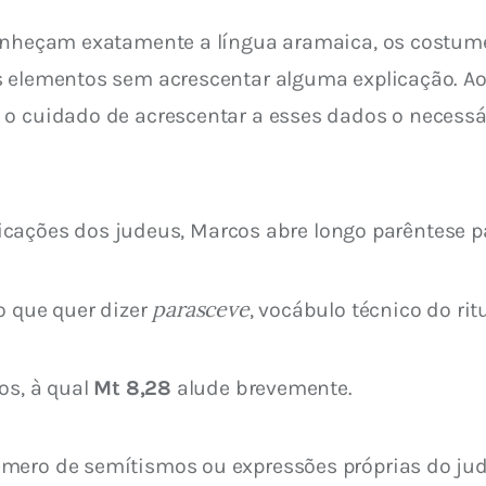
conheçam exatamente a língua aramaica, os costume
 elementos sem acrescentar alguma explicação. Ao 
 o cuidado de acrescentar a esses dados o necessár
ificações dos judeus, Marcos abre longo parêntese pa
parasceve
o que quer dizer 
, vocábulo técnico do rit
os, à qual 
Mt 8,28
 alude brevemente.
úmero de semítismos ou expressões próprias do ju