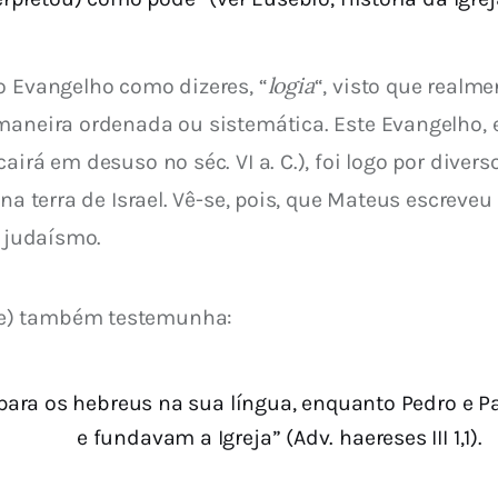
logia
o Evangelho como dizeres, “
“, visto que realm
maneira ordenada ou sistemática. Este Evangelho, e
airá em desuso no séc. VI a. C.), foi logo por diver
 na terra de Israel. Vê-se, pois, que Mateus escreveu
o judaísmo.
te) também testemunha:
ara os hebreus na sua língua, enquanto Pedro e 
e fundavam a Igreja” (Adv. haereses III 1,1).