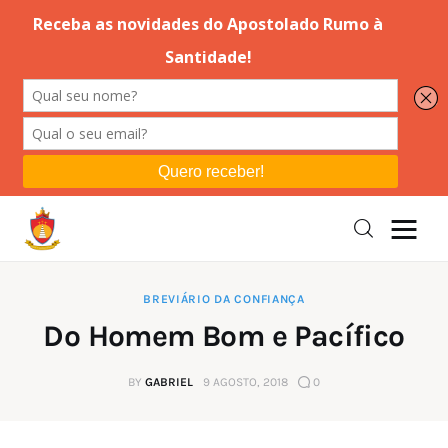
Editorial
Orações
Missa
Instruções
BREVIÁRIO DA CONFIANÇA
Do Homem Bom e Pacífico
Espiritualidade
BY
GABRIEL
9 AGOSTO, 2018
0
Catolicismo
Sobre