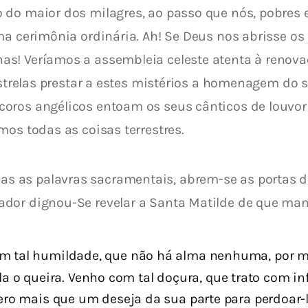
 do maior dos milagres, ao passo que nós, pobres
ma cerimônia ordinária. Ah! Se Deus nos abrisse os
s! Veríamos a assembleia celeste atenta à renovaç
estrelas prestar a estes mistérios a homenagem do se
ros angélicos entoam os seus cânticos de louvor e
mos todas as coisas terrestres.
as palavras sacramentais, abrem-se as portas do 
dor dignou-Se revelar a Santa Matilde de que manei
m tal humildade, que não há alma nenhuma, por mai
la o queira. Venho com tal doçura, que trato com i
ro mais que um deseja da sua parte para perdoar-l