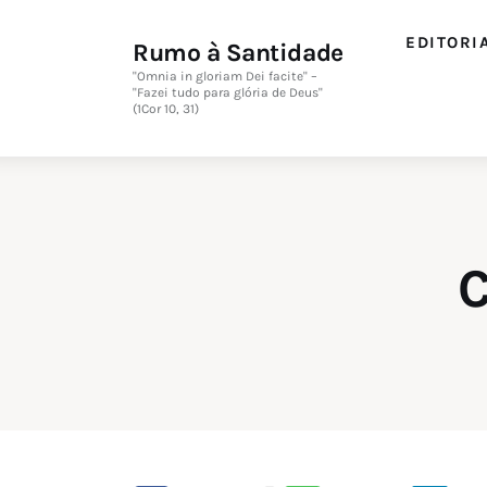
Editorial
EDITORI
Rumo à Santidade
Orações
"Omnia in gloriam Dei facite" –
"Fazei tudo para glória de Deus"
(1Cor 10, 31)
Missa
Instruções
Espiritualidade
C
Catolicismo
Sobre