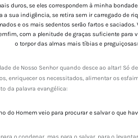
ais duros, se eles correspondem à minha bondade.
 a sua indigência, se retira sem ir carregado de 
mados e os mais sedentos serão fartos e saciados.
 emfim, com a plenitude de graças suficiente para v
o torpor das almas mais tíbias e preguiçosas
dade de Nosso Senhor quando desce ao altar! Só des
s, enriquecer os necessitados, alimentar os esfaim
to da palavra evangélica:
lho do Homem veio para procurar e salvar o que hav
ra o condenar, mas para o salvar, para o levantar, 