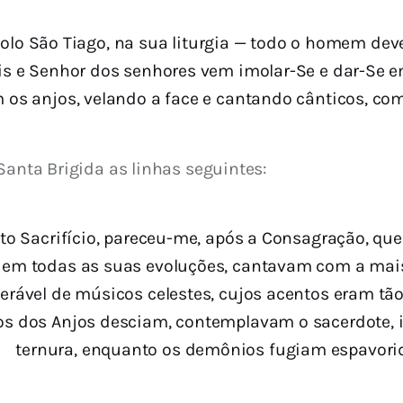
lo São Tiago, na sua liturgia — todo o homem deve 
reis e Senhor dos senhores vem imolar-Se e dar-Se
os anjos, velando a face e cantando cânticos, com
Santa Brigida as linhas seguintes:
o Sacrifício, pareceu-me, após a Consagração, que o
, em todas as suas evoluções, cantavam com a mais
rável de músicos celestes, cujos acentos eram tão
ros dos Anjos desciam, contemplavam o sacerdote, 
ternura, enquanto os demônios fugiam espavori