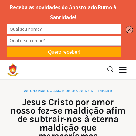
Editorial
Orações
Missa
Instruções
AS CHAMAS DO AMOR DE JESUS DE D. PINNARD
Jesus Cristo por amor
Espiritualidade
nosso fez-se maldição afim
de subtrair-nos à eterna
Catolicismo
maldição que
mereceríamos
Sobre