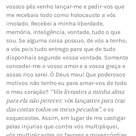
vossos pés venho lançar-me e pedir-vos que 
me recebais todo como holocausto a vós 
imolado. Recebei a minha liberdade, 
memória, inteligência, vontade, tudo o que 
sou. Se alguma coisa possuo, de vós a tenho, 
a vós pois tudo entrego para que de tudo 
disponhais segundo vossa vontade. Somente 
concedei-me o vosso amor e a vossa graça e 
assas rico serei. Ó Deus meu! Que poderosos 
motivos não tenho eu para amar-vos de todo 
“Vós livrastes a minha alma 
o meu coração? 
para ela não perecer, vós lançastes para traz 
das costas todos os meus pecados”
, e os 
esquecestes. Assim, em lugar de me castigar 
pelas injurias que contra vós multipliquei, 
vós multiplicastes os favores e misericórdias, 