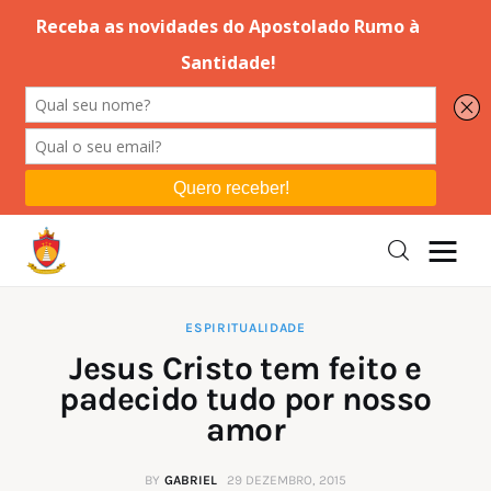
Editorial
Orações
Missa
Instruções
ESPIRITUALIDADE
Jesus Cristo tem feito e
Espiritualidade
padecido tudo por nosso
amor
Catolicismo
BY
GABRIEL
29 DEZEMBRO, 2015
Sobre