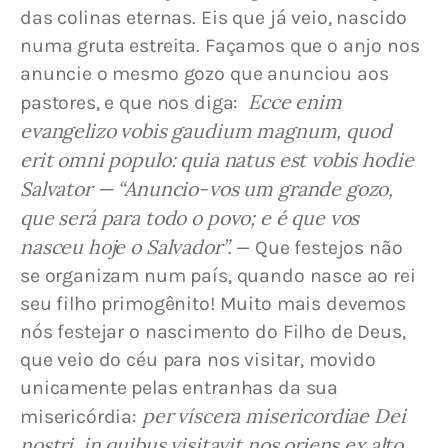
das colinas eternas. Eis que já veio, nascido 
numa gruta estreita. Façamos que o anjo nos 
anuncie o mesmo gozo que anunciou aos 
 Ecce enim 
pastores, e que nos diga: 
evangelizo vobis gaudium magnum, quod 
erit omni populo: quia natus est vobis hodie 
Salvator — “Anuncio-vos um grande gozo, 
que será para todo o povo; e é que vos 
nasceu hoje o Salvador”.
 — Que festejos não 
se organizam num país, quando nasce ao rei 
seu filho primogênito! Muito mais devemos 
nós festejar o nascimento do Filho de Deus, 
que veio do céu para nos visitar, movido 
unicamente pelas entranhas da sua 
per víscera misericordiae Dei 
misericórdia: 
nostri, in quibus visitavit nos oriens ex alto 