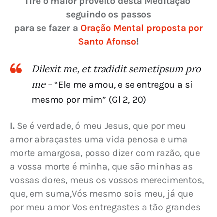
Tire o maior proveito desta Meditação 
seguindo os passos
para se fazer a 
Oração Mental proposta por 
Santo Afonso
!
Dilexit me, et tradidit semetipsum pro
me
– “Ele me amou, e se entregou a si
mesmo por mim” (Gl 2, 20)
I.
 Se é verdade, ó meu Jesus, que por meu 
amor abraçastes uma vida penosa e uma 
morte amargosa, posso dizer com razão, que 
a vossa morte é minha, que são minhas as 
vossas dores, meus os vossos merecimentos, 
que, em suma,Vós mesmo sois meu, já que 
por meu amor Vos entregastes a tão grandes 