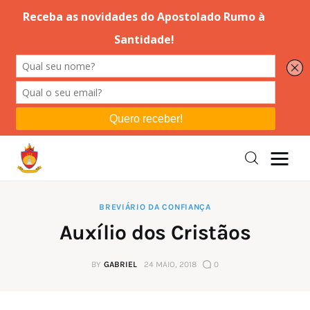
Editorial
Orações
Missa
Instruções
BREVIÁRIO DA CONFIANÇA
Auxílio dos Cristãos
Espiritualidade
BY
GABRIEL
24 MAIO, 2018
0
Catolicismo
Sobre