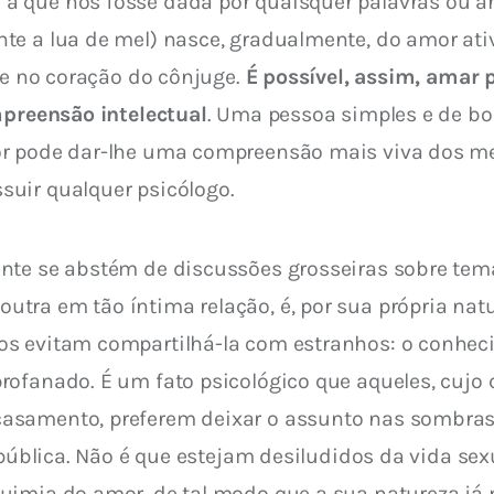
 que nos fosse dada por quaisquer palavras ou an
te a lua de mel) nasce, gradualmente, do amor at
 e no coração do cônjuge.
 É possível, assim, amar
mpreensão intelectual
. Uma pessoa simples e de bo
r pode dar-lhe uma compreensão mais viva dos mei
uir qualquer psicólogo.
nte se abstém de discussões grosseiras sobre tema
ra em tão íntima relação, é, por sua própria natu
s evitam compartilhá-la com estranhos: o conheci
rofanado. É um fato psicológico que aqueles, cujo
asamento, preferem deixar o assunto nas sombras
 pública. Não é que estejam desiludidos da vida sexu
uimia do amor, de tal modo que a sua natureza já 