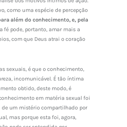
álise dos motivos íntimos de ação. 
ivo, como uma espécie de percepção 
 para além do conhecimento, 
e, pela 
a fé pode, portanto, amar mais a 
os, com que Deus atrai o coração 
s sexuais, é que o conhecimento, 
reza, incomunicável. É tão íntima 
mento obtido, deste modo, é 
 conhecimento em matéria sexual foi 
 de um mistério compartilhado por 
al, mas porque esta foi, agora, 
não pode ser entendida por 