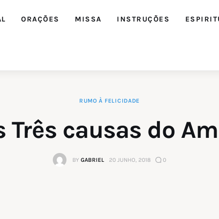
AL
ORAÇÕES
MISSA
INSTRUÇÕES
ESPIRIT
RUMO À FELICIDADE
Editorial
s Três causas do Am
Orações
BY
GABRIEL
20 JUNHO, 2018
0
Missa
Instruções
Espiritualidade