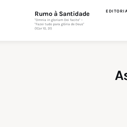
EDITORI
Rumo à Santidade
"Omnia in gloriam Dei facite" –
"Fazei tudo para glória de Deus"
(1Cor 10, 31)
A