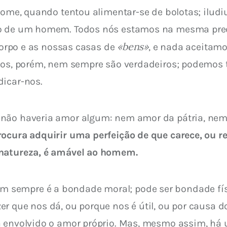
fome, quando tentou alimentar-se de bolotas; iludiu
io de um homem. Todos nós estamos na mesma prec
«bens»
corpo e as nossas casas de 
, e nada aceitamo
uízos, porém, nem sempre são verdadeiros; podemo
dicar-nos.
 não haveria amor algum: nem amor da pátria, nem
ocura adquirir uma perfeição de que carece, ou re
 natureza, é amável ao homem.
empre é a bondade moral; pode ser bondade física
r que nos dá, ou porque nos é útil, ou por causa d
tá envolvido o amor próprio. Mas, mesmo assim, h