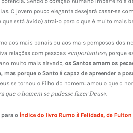
m potência. Sendo o coração humano imperfeito e d
cias. O jovem pouco elegante desejará casar-se com
 que está ávido) atrai-o para o que é muito mais be
mo aos mais banais ou aos mais pomposos dos nos
«importantes»
tiva relações com pessoas 
, porque e
lano muito mais elevado, 
os Santos amam os peca
mas porque o Santo é capaz de apreender a possi
e Deus se tornou o Filho do homem: amou o que o ho
a que o homem se pudesse fazer Deus»
.
 para o 
Índice do livro Rumo à Felidade, de Fulto