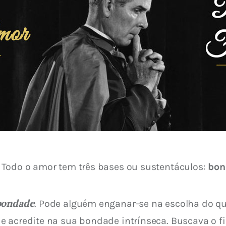
 Todo o amor tem três bases ou sustentáculos: 
bon
bondade
. Pode alguém enganar-se na escolha do qu
 acredite na sua bondade intrínseca. Buscava o fil