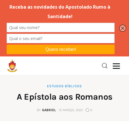
Editorial
Orações
Missa
Instruções
ESTUDOS BÍBLICOS
A Epístola aos Romanos
Espiritualidade
BY
GABRIEL
15 MARÇO, 2021
0
Catolicismo
Sobre