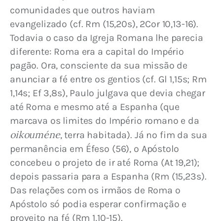
comunidades que outros haviam 
evangelizado (cf. Rm (15,20s), 2Cor 10,13-16). 
Todavia o caso da Igreja Romana lhe parecia 
diferente: Roma era a capital do Império 
pagão. Ora, consciente da sua missão de 
anunciar a fé entre os gentios (cf. Gl 1,15s; Rm 
1,14s; Ef 3,8s), Paulo julgava que devia chegar 
até Roma e mesmo até a Espanha (que 
marcava os limites do Império romano e da 
oikouméne
, terra habitada). Já no fim da sua 
permanência em Éfeso (56), o Apóstolo 
concebeu o projeto de ir até Roma (At 19,21); 
depois passaria para a Espanha (Rm (15,23s). 
Das relações com os irmãos de Roma o 
Apóstolo só podia esperar confirmação e 
proveito na fé (Rm 1,10-15).