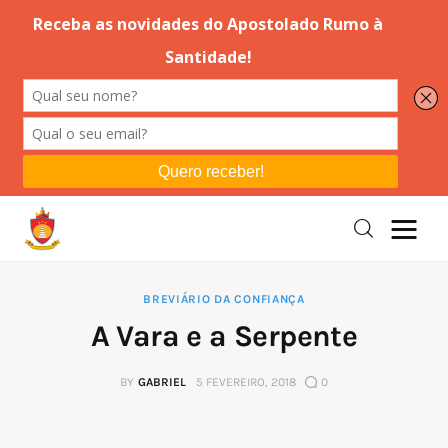
Editorial
Orações
Missa
Instruções
BREVIÁRIO DA CONFIANÇA
A Vara e a Serpente
Espiritualidade
BY
GABRIEL
5 FEVEREIRO, 2018
0
Catolicismo
Sobre