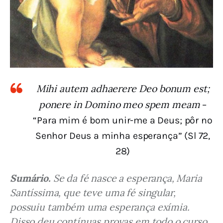
Mihi autem adhaerere Deo bonum est;
ponere in Domino meo spem meam
–
“Para mim é bom unir-me a Deus; pôr no
Senhor Deus a minha esperança” (Sl 72,
28)
Sumário.
 Se da fé nasce a esperança, Maria 
Santíssima, que teve uma fé singular, 
possuiu também uma esperança exímia. 
Disso deu contínuas provas em todo o curso 