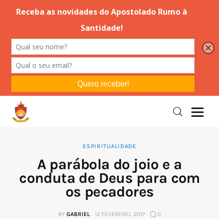
Editorial
Orações
Missa
Instruções
ESPIRITUALIDADE
A parábola do joio e a
Espiritualidade
conduta de Deus para com
os pecadores
Catolicismo
BY
GABRIEL
12 FEVEREIRO, 2017
0
Sobre