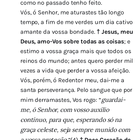
como no passado tenho feito.
Vós, ó Senhor, me aturastes tão longo
tempo, a fim de me verdes um dia cativo
amante da vossa bondade.
† Jesus, meu
Deus, amo-Vos sobre todas as coisas
; e
estimo a vossa graça mais que todos os
reinos do mundo; antes quero perder mil
vezes a vida que perder a vossa afeição.
Vós, porém, ó Redentor meu, dai-me a
santa perseverança. Pelo sangue que por
guardai-
mim derramastes, Vos rogo: “
me, ó Senhor, com vosso auxílio
contínuo, para que, esperando só na
graça celeste, seja sempre munido com
a vossa proteção.
”(4)
† Doce Coração de