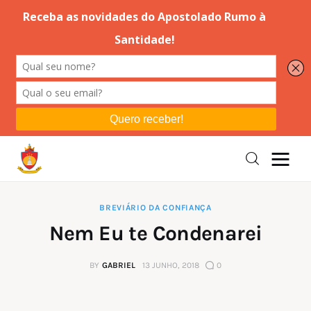
Editorial
Orações
Missa
Instruções
BREVIÁRIO DA CONFIANÇA
Nem Eu te Condenarei
Espiritualidade
BY
GABRIEL
13 JUNHO, 2018
0
Catolicismo
Sobre