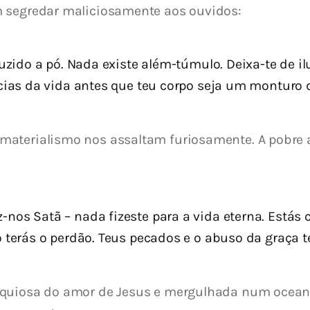
m segredar maliciosamente aos ouvidos:
uzido a pó. Nada existe além-túmulo. Deixa-te de il
cias da vida antes que teu corpo seja um monturo
aterialismo nos assaltam furiosamente. A pobre a
nos Satã – nada fizeste para a vida eterna. Estás 
o terás o perdão. Teus pecados e o abuso da graça 
equiosa do amor de Jesus e mergulhada num oceano