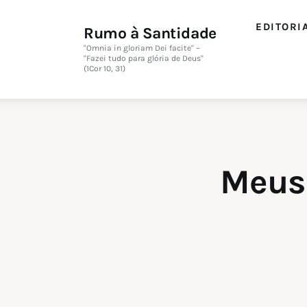
Editorial
EDITORI
Rumo à Santidade
Orações
"Omnia in gloriam Dei facite" –
"Fazei tudo para glória de Deus"
(1Cor 10, 31)
Missa
Instruções
Espiritualidade
Meus 
Catolicismo
Sobre