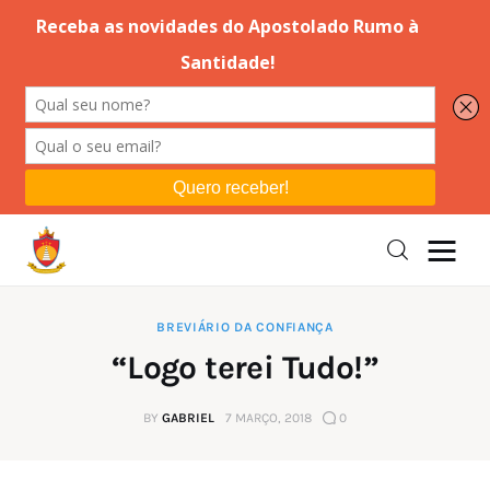
Editorial
Orações
Missa
Instruções
BREVIÁRIO DA CONFIANÇA
“Logo terei Tudo!”
Espiritualidade
BY
GABRIEL
7 MARÇO, 2018
0
Catolicismo
Sobre