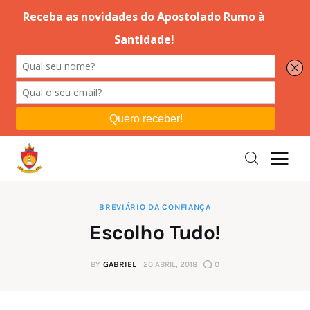
Editorial
Orações
Missa
Instruções
BREVIÁRIO DA CONFIANÇA
Escolho Tudo!
Espiritualidade
BY
GABRIEL
20 ABRIL, 2018
0
Catolicismo
Sobre