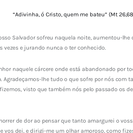
“Adivinha, ó Cristo, quem me bateu” (Mt 26,68
so Salvador sofreu naquela noite, aumentou-lhe o 
ês vezes e jurando nunca o ter conhecido.
enhor naquele cárcere onde está abandonado por t
o. Agradeçamos-lhe tudo o que sofre por nós com t
 fizemos, visto que também nós pelo passado os d
orrer de dor ao pensar que tanto amargurei o voss
 vos dei, e dirigi-me um olhar amoroso, como fize