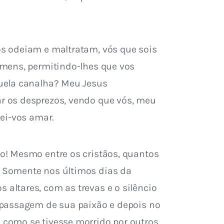
s odeiam e maltratam, vós que sois 
omens, permitindo-lhes que vos 
uela canalha? Meu Jesus 
r os desprezos, vendo que vós, meu 
zei-vos amar.
o! Mesmo entre os cristãos, quantos 
 Somente nos últimos dias da 
ltares, com as trevas e o silêncio 
 passagem de sua paixão e depois no 
como se tivesse morrido por outros 