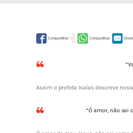
“V
Assim o profeta Isaías descreve noss
“Ó amor, não sei 