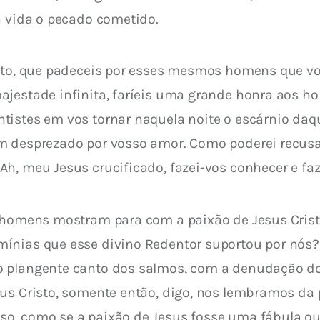
a vida o pecado cometido.
nito, que padeceis por esses mesmos homens que vo
ajestade infinita, faríeis uma grande honra aos h
tistes em vos tornar naquela noite o escárnio daq
m desprezado por vosso amor. Como poderei recusa
h, meu Jesus crucificado, fazei-vos conhecer e fa
s homens mostram para com a paixão de Jesus Crist
ínias que esse divino Redentor suportou por nós?
 plangente canto dos salmos, com a denudação dos a
sus Cristo, somente então, digo, nos lembramos da
o, como se a paixão de Jesus fosse uma fábula ou 