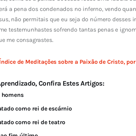
será a pena dos condenados no inferno, vendo qua
sus, não permitais que eu seja do número desses inf
 me testemunhastes sofrendo tantas penas e ignom
ue me consagrastes.
Índice de Meditações sobre a Paixão de Cristo, po
prendizado, Confira Estes Artigos:
s homens
atado como rei de escárnio
atado como rei de teatro
 ao fim último