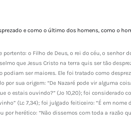
sprezado e como o último dos homens, como o home
e portento: o Filho de Deus, o rei do céu, o senhor
selmo que Jesus Cristo na terra quis ser tão desp
podiam ser maiores. Ele foi tratado como desprezív
do por sua origem: “De Nazaré pode vir alguma coisa b
ue o estais ouvindo?” (Jo 10,20); foi considerado 
ho” (Lc 7,34); foi julgado feiticeiro: “É em nome 
ou por herético: “Não dissemos com toda a razão qu