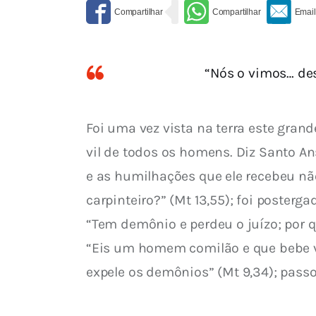
“Nós o vimos… de
Foi uma vez vista na terra este grand
vil de todos os homens. Diz Santo An
e as humilhações que ele recebeu não 
carpinteiro?” (Mt 13,55); foi posterga
“Tem demônio e perdeu o juízo; por q
“Eis um homem comilão e que bebe vin
expele os demônios” (Mt 9,34); pass