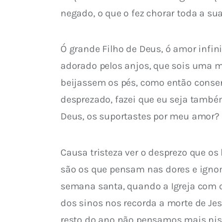
negado, o que o fez chorar toda a su
Ó grande Filho de Deus, ó amor infi
adorado pelos anjos, que sois uma m
beijassem os pés, como então consen
desprezado, fazei que eu seja també
Deus, os suportastes por meu amor? A
Causa tristeza ver o desprezo que o
são os que pensam nas dores e ignom
semana santa, quando a Igreja com o
dos sinos nos recorda a morte de Je
resto do ano não pensamos mais niss