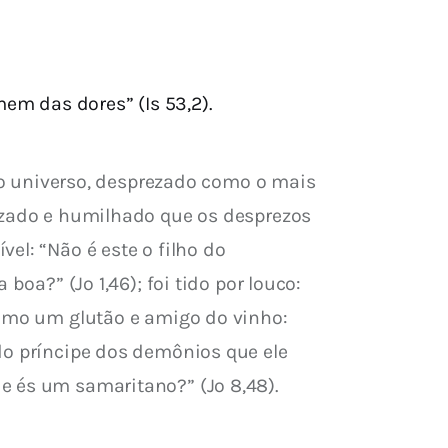
m das dores” (Is 53,2).
 do universo, desprezado como o mais 
rezado e humilhado que os desprezos 
el: “Não é este o filho do 
oa?” (Jo 1,46); foi tido por louco: 
como um glutão e amigo do vinho: 
do príncipe dos demônios que ele 
e és um samaritano?” (Jo 8,48).