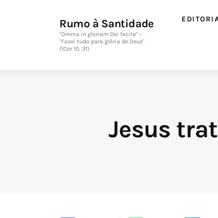
Editorial
EDITORI
Rumo à Santidade
Orações
"Omnia in gloriam Dei facite" –
"Fazei tudo para glória de Deus"
(1Cor 10, 31)
Missa
Instruções
Espiritualidade
Jesus tra
Catolicismo
Sobre