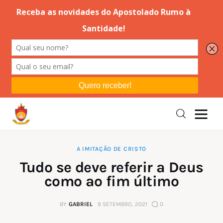
Editorial
Orações
Missa
Instruções
A IMITAÇÃO DE CRISTO
Tudo se deve referir a Deus
Espiritualidade
como ao fim último
Catolicismo
BY
GABRIEL
9 SETEMBRO, 2021
0
Sobre