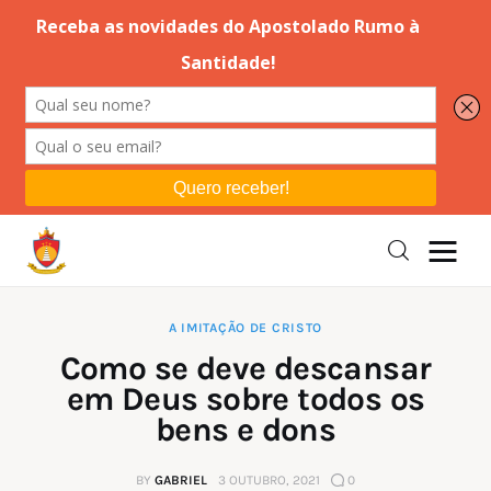
Editorial
Orações
Missa
Instruções
A IMITAÇÃO DE CRISTO
Como se deve descansar
Espiritualidade
em Deus sobre todos os
bens e dons
Catolicismo
BY
GABRIEL
3 OUTUBRO, 2021
0
Sobre