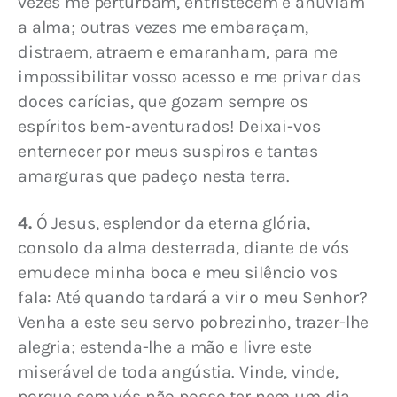
vezes me perturbam, entristecem e anuviam 
a alma; outras vezes me embaraçam, 
distraem, atraem e emaranham, para me 
impossibilitar vosso acesso e me privar das 
doces carícias, que gozam sempre os 
espíritos bem-aventurados! Deixai-vos 
enternecer por meus suspiros e tantas 
amarguras que padeço nesta terra.
4.
 Ó Jesus, esplendor da eterna glória, 
consolo da alma desterrada, diante de vós 
emudece minha boca e meu silêncio vos 
fala: Até quando tardará a vir o meu Senhor? 
Venha a este seu servo pobrezinho, trazer-lhe 
alegria; estenda-lhe a mão e livre este 
miserável de toda angústia. Vinde, vinde, 
porque sem vós não posso ter nem um dia, 