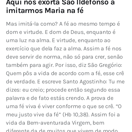
Aqui nos exorta São Ildefonso a
imitarmos Maria na fé
Mas imitá-la como? A fé ao mesmo tempo é 
dom e virtude. E dom de Deus, enquanto é 
uma luz na alma. E virtude, enquanto ao 
exercício que dela faz a alma. Assim a fé nos 
deve servir de norma, não só para crer, senão 
também para agir. Por isso, diz São Gregório: 
Quem pôs a vida de acordo com a fé, esse crê 
de verdade. E escreve Santo Agostinho: Tu me 
dizes: eu creio; procede então segundo essa 
palavra e de fato estás crendo. A prova de 
uma fé viva é viver conforme o que se crê. “O 
meu justo vive da fé” (Hb 10,38). Assim foi a 
vida da Bem-aventurada Virgem, bem 
diferente da de muitos que vivem de modo 