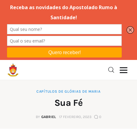
Editorial
Orações
Missa
Instruções
CAPÍTULOS DE GLÓRIAS DE MARIA
Sua Fé
Espiritualidade
BY
GABRIEL
17 FEVEREIRO, 2023
0
Catolicismo
Sobre