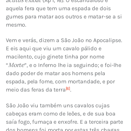
 (Ap 1, 16). O escandaloso é 
aquela fera que tem uma espada de dois 
gumes para matar aos outros e matar-se a si 
mesmo.
Vem e verás, dizem a São João no Apocalipse. 
E eis aqui que viu um cavalo pálido e 
macilento, cujo ginete tinha por nome 
Morte
“
”, e o Inferno lhe ia seguindo; e foi-lhe 
dado poder de matar aos homens pela 
espada, pela fome, com mortandade, e por 
[6]
meio das feras da terra
.
São João viu também uns cavalos cujas 
cabeças eram como de leões, e de sua boa 
saía fogo, fumaça e enxofre. E a terceira parte 
dos homens foi morta por estas três chagas, 