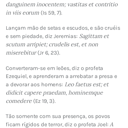
danguinem inocentem; vastitas et contritio 
in viis eorum
 (Is 59, 7).
Lançam mão de setas e escudos, e são cruéis 
Sagittam et 
e sem piedade, diz Jeremias: 
scutum arripiet; crudelis est, et non 
miserebitur
 (Jr 6, 23).
Converteram-se em leões, diz o profeta 
Ezequiel, e aprenderam a arrebatar a presa e 
Leo faetus est; et 
a devorar aos homens: 
didicit capere praedam, hominemque 
comedere
 (Ez 19, 3).
Tão somente com sua presença, os povos 
A 
ficam rígidos de terror, diz o profeta Joel: 