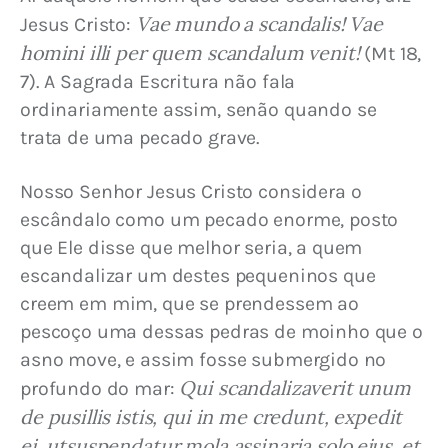
Vae mundo a scandalis! Vae 
Jesus Cristo: 
homini illi per quem scandalum venit!
 (Mt 18, 
7). A Sagrada Escritura não fala 
ordinariamente assim, senão quando se 
trata de uma pecado grave.
Nosso Senhor Jesus Cristo considera o 
escândalo como um pecado enorme, posto 
que Ele disse que melhor seria, a quem 
escandalizar um destes pequeninos que 
creem em mim, que se prendessem ao 
pescoço uma dessas pedras de moinho que o 
asno move, e assim fosse submergido no 
Qui scandalizaverit unum 
profundo do mar: 
de pusillis istis, qui in me credunt, expedit 
ei, utsuspendatur mola assinaria solo ejus, et 