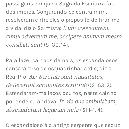
passagens em que a Sagrada Escritura fala 
dos ímpios. Conjurando-se contra mim, 
resolveram entre eles o propósito de tirar-me 
Dum convenirent 
a vida, diz o Salmista: 
simul adversum me, accipere animam meam 
consiliati sunt
 (Sl 30, 14).
Para fazer cair aos demais, os escandalosos 
cansaram-se de esquadrinhar ardis, diz o 
Scrutati sunt iniquitates; 
Real Profeta: 
defecerunt scrutantes scrutinio
 (Sl 63, 7). 
Estenderam-me laços ocultos, neste cainho 
In via qua ambulabam, 
por onde eu andava: 
absconderunt laqueum mihi
 (Sl 141, 4).
O escandaloso é a antiga serpente que seduz 