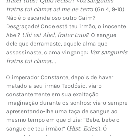
frater tuus? Quid fecisti? Voz sanguinis 
fratris tui clamat ad me de terra
 (Gn 4, 9-10). 
Não é o escandaloso outro Caim? 
Desgraçado! Onde está teu irmão, o inocente 
Ubi est Abel, frater tuus
Abel? 
? O sangue 
dele que derramaste, aquele alma que 
Vox sanguinis 
assassinaste, clama vingança: 
fratris tui clamat…
O imperador Constante, depois de haver 
matado a seu irmão Teodósio, via-o 
constantemente em sua exaltação 
imaginação durante os sonhos; via-o sempre 
apresentando-lhe uma taça de sangue ao 
mesmo tempo em que dizia: “Bebe, bebe o 
Hist. Ecles
sangue de teu irmão!” (
.). Ó 