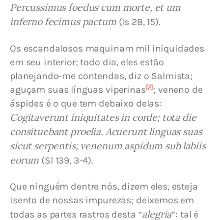
Percussimus foedus cum morte, et um 
inferno fecimus pactum
 (Is 28, 15).
Os escandalosos maquinam mil iniquidades 
em seu interior; todo dia, eles estão 
planejando-me contendas, diz o Salmista; 
[2]
aguçam suas línguas viperinas
; veneno de 
áspides é o que tem debaixo delas: 
Cogitaverunt iniquitates in corde; tota die 
consituebant proelia. Acuerunt línguas suas 
sicut serpentis; venenum aspidum sub labiis 
eorum
 (Sl 139, 3-4).
Que ninguém dentre nós, dizem eles, esteja 
isento de nossas impurezas; deixemos em 
alegria
todas as partes rastros desta “
”: tal é 