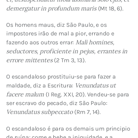
demergatur in profundum maris
 (Mt 18, 6).
Os homens maus, diz São Paulo, e os 
impostores irão de mal a pior, errando e 
Mali homines, 
fazendo aos outros errar: 
seductores, proficiente in pejus, errantes in 
errore mittentes
 (2 Tm 3, 13).
O escandaloso prostituiu-se para fazer a 
Venundatus ut 
maldade, diz a Escritura: 
facere malum
 (I Reg. XXI, 20). Vendeu-se para 
ser escravo do pecado, diz São Paulo: 
Venundatus subpeccato
 (Rm 7, 14).
O escandaloso é para os demais um principio 
de ruína; come e bebe a iniquidade, e a 