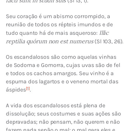
facti sunt in studii suis
 (Sl 13, 1).
Seu coração é um abismo corrompido, a 
reunião de todos os répteis imundos e de 
 Illic 
tudo quanto há de mais asqueroso:
reptilia quórum non est numerus
 (Sl 103, 26).
Os escandalosos são como aquelas vinhas 
de Sodoma e Gomorra, cujas uvas são de fel 
e todos os cachos amargos. Seu vinho é a 
espuma dos lagartos e o veneno mortal das 
[1]
áspides
.
A vida dos escandalosos está plena de 
dissolução; seus costumes e suas ações são 
depravadas; não pensam, não querem e não 
fazem nada senão o mal; o mal para eles e 