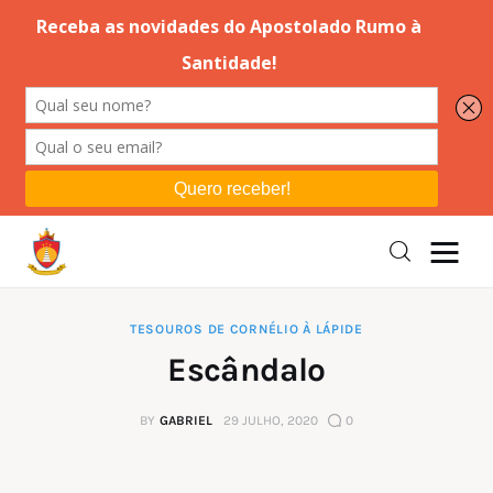
Editorial
Orações
Missa
Instruções
TESOUROS DE CORNÉLIO À LÁPIDE
Escândalo
Espiritualidade
BY
GABRIEL
29 JULHO, 2020
0
Catolicismo
Sobre