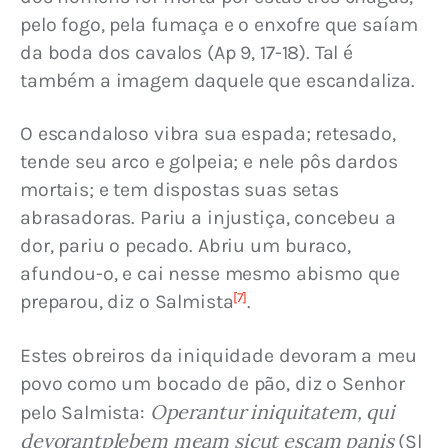
pelo fogo, pela fumaça e o enxofre que saíam 
da boda dos cavalos (Ap 9, 17-18). Tal é 
também a imagem daquele que escandaliza.
O escandaloso vibra sua espada; retesado, 
tende seu arco e golpeia; e nele pôs dardos 
mortais; e tem dispostas suas setas 
abrasadoras. Pariu a injustiça, concebeu a 
dor, pariu o pecado. Abriu um buraco, 
afundou-o, e cai nesse mesmo abismo que 
[7]
preparou, diz o Salmista
.
Estes obreiros da iniquidade devoram a meu 
povo como um bocado de pão, diz o Senhor 
Operantur iniquitatem, qui 
pelo Salmista: 
devorantplebem meam sicut escam panis
 (Sl 