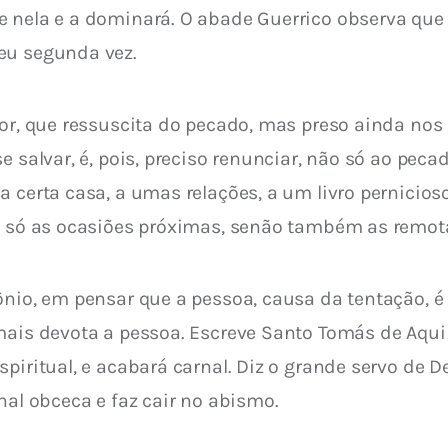
e nela e a dominará. O abade Guerrico observa que
eu segunda vez.
tor, que ressuscita do pecado, mas preso ainda nos 
e salvar, é, pois, preciso renunciar, não só ao peca
a certa casa, a umas relações, a um livro pernicios
o só as ocasiões próximas, senão também as remotas
nio, em pensar que a pessoa, causa da tentação, é 
 mais devota a pessoa. Escreve Santo Tomás de Aqu
piritual, e acabará carnal. Diz o grande servo de De
nal obceca e faz cair no abismo.