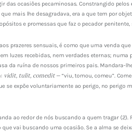
ugir das ocasiões pecaminosas. Constrangido pelos
 que mais lhe desagradava, era a que tem por objet
ropósitos e promessas que faz o pecador penitente, 
 aos prazeres sensuais, é como que uma venda que s
em luzes recebidas, nem verdades eternas; numa pa
causa da ruína de nossos primeiros pais. Mandara-
vidit, tulit, comedit
: 
 — “viu, tomou, comeu”. Começ
e se expõe voluntariamente ao perigo, no perigo mo
nda ao redor de nós buscando a quem tragar (2). 
o que vai buscando uma ocasião. Se a alma se deixa 