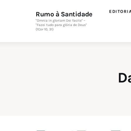
Editorial
EDITORI
Rumo à Santidade
Orações
"Omnia in gloriam Dei facite" –
"Fazei tudo para glória de Deus"
(1Cor 10, 31)
Missa
Instruções
Espiritualidade
D
Catolicismo
Sobre