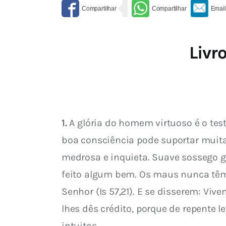
Livr
1.
 A glória do homem virtuoso é o tes
boa consciência pode suportar muita
medrosa e inquieta. Suave sossego go
feito algum bem. Os maus nunca têm v
Senhor (Is 57,21). E se disserem: Vi
lhes dês crédito, porque de repente l
intuitos.