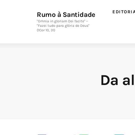
EDITORI
Rumo à Santidade
"Omnia in gloriam Dei facite" –
"Fazei tudo para glória de Deus"
(1Cor 10, 31)
Da a