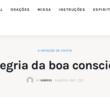
AL
ORAÇÕES
MISSA
INSTRUÇÕES
ESPIRIT
A IMITAÇÃO DE CRISTO
Editorial
legria da boa consci
Orações
BY
GABRIEL
9 AGOSTO, 2021
0
Missa
Instruções
Espiritualidade