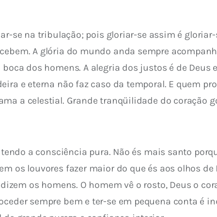
r-se na tribulação; pois gloriar-se assim é gloriar-
ecebem. A glória do mundo anda sempre acompanhad
a boca dos homens. A alegria dos justos é de Deus e
eira e eterna não faz caso da temporal. E quem pro
ma a celestial. Grande tranqüilidade do coração g
o, tendo a consciência pura. Não és mais santo por
em os louvores fazer maior do que és aos olhos de 
te dizem os homens. O homem vê o rosto, Deus o cor
roceder sempre bem e ter-se em pequena conta é in