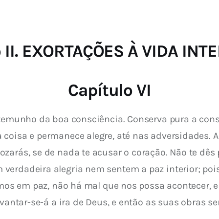
Catolicismo
Sobre
o II. EXORTAÇÕES À VIDA INT
Capítulo VI
temunho da boa consciência. Conserva pura a consci
 coisa e permanece alegre, até nas adversidades.
zarás, se de nada te acusar o coração. Não te dês p
erdadeira alegria nem sentem a paz interior; pois 
vemos em paz, não há mal que nos possa acontecer,
evantar-se-á a ira de Deus, e então as suas obras s