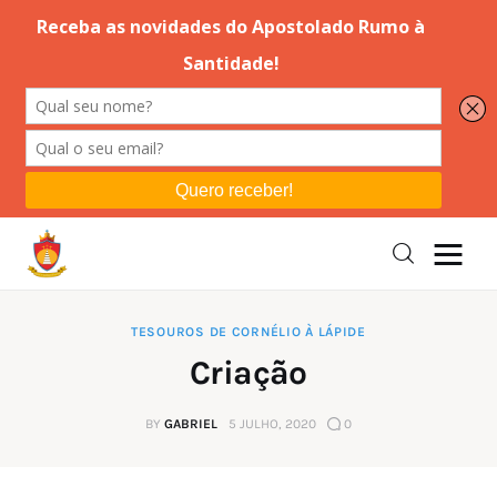
Editorial
Orações
Missa
Instruções
TESOUROS DE CORNÉLIO À LÁPIDE
Criação
Espiritualidade
BY
GABRIEL
5 JULHO, 2020
0
Catolicismo
Sobre