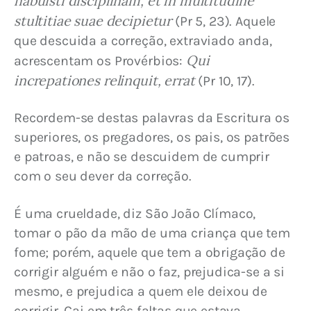
habuisti disciplinam, et in multitudine 
stultitiae suae decipietur
 (Pr 5, 23). Aquele 
que descuida a correção, extraviado anda, 
Qui 
acrescentam os Provérbios: 
increpationes relinquit, errat
 (Pr 10, 17).
Recordem-se destas palavras da Escritura os 
superiores, os pregadores, os pais, os patrões 
e patroas, e não se descuidem de cumprir 
com o seu dever da correção.
É uma crueldade, diz São João Clímaco, 
tomar o pão da mão de uma criança que tem 
fome; porém, aquele que tem a obrigação de 
corrigir alguém e não o faz, prejudica-se a si 
mesmo, e prejudica a quem ele deixou de 
corrigir. Cai em três faltas que estava 