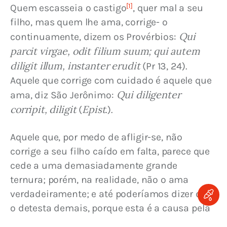
[1]
Quem escasseia o castigo
, quer mal a seu 
filho, mas quem lhe ama, corrige- o 
Qui 
continuamente, dizem os Provérbios: 
parcit virgae, odit filium suum; qui autem 
diligit illum, instanter erudit
 (Pr 13, 24). 
Aquele que corrige com cuidado é aquele que 
Qui diligenter 
ama, diz São Jerônimo: 
corripit, diligit
Epist
 (
.).
Aquele que, por medo de afligir-se, não 
corrige a seu filho caído em falta, parece que 
cede a uma demasiadamente grande 
ternura; porém, na realidade, não o ama 
verdadeiramente; e até poderíamos dizer que 
o detesta demais, porque esta é a causa pela 
qual seu filho se tornará preguiçoso, 