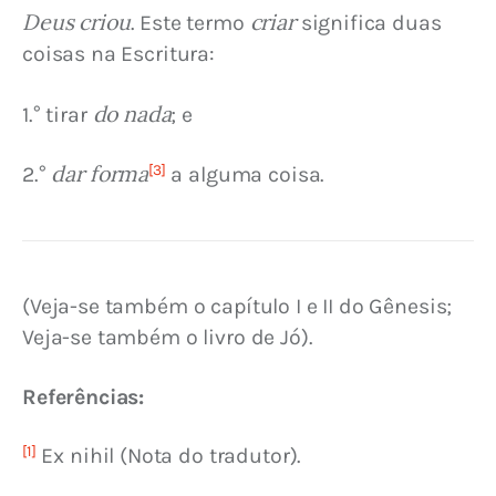
Deus criou
criar
. Este termo 
 significa duas 
coisas na Escritura:
do nada
1.° tirar 
; e
dar forma
[3]
2.° 
 a alguma coisa.
(Veja-se também o capítulo I e II do Gênesis; 
Veja-se também o livro de Jó).
Referências:
[1]
 Ex nihil (Nota do tradutor).