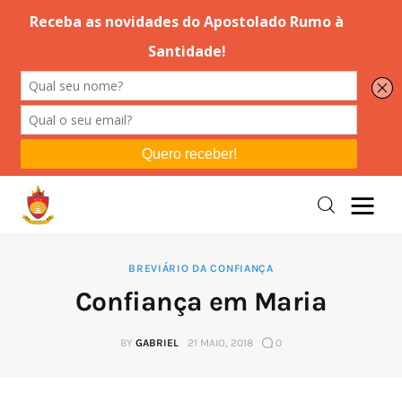
Editorial
Orações
Missa
Instruções
BREVIÁRIO DA CONFIANÇA
Confiança em Maria
Espiritualidade
BY
GABRIEL
21 MAIO, 2018
0
Catolicismo
Sobre