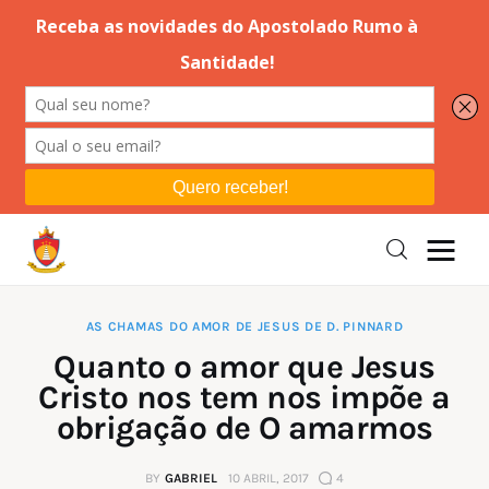
Editorial
Orações
Missa
Instruções
AS CHAMAS DO AMOR DE JESUS DE D. PINNARD
Quanto o amor que Jesus
Espiritualidade
Cristo nos tem nos impõe a
obrigação de O amarmos
Catolicismo
BY
GABRIEL
10 ABRIL, 2017
4
Sobre