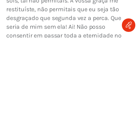
sois, tal não permitais. A vossa graça me 
restituíste, não permitais que eu seja tão 
desgraçado que segunda vez a perca. Que 
seria de mim sem ela! Ai! Não posso 
consentir em passar toda a eternidade no 
inferno sem poder amar-vos, não, Deus meu, 
em tal não posso consentir; é preciso que eu 
vos ame e no inferno não se vos ama!
No inferno!… Longe do meu Deus!… Longe dos 
amigos do meu Deus!… Longe de Jesus Cristo 
e da santa Virgem!… Longe dessas belas 
almas que eu conheci e amei cá na terra!… 
Oh! Que desgraça! Senhor, Senhor, afastai 
para longe de mim. No inferno! Ó Jesus! E no 
entanto é bem verdade que de há muito eu 
deveria lá estar a arder! E no entanto é bem 