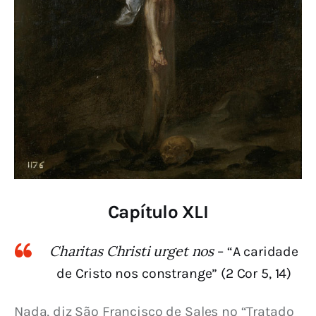
Capítulo XLI
Charitas Christi urget nos
– “A caridade
de Cristo nos constrange” (2 Cor 5, 14)
Nada, diz São Francisco de Sales no “Tratado 